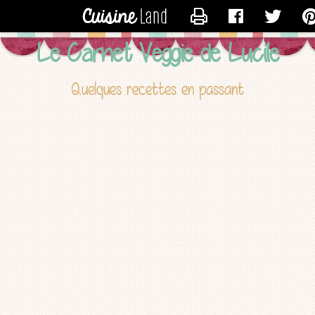
CONTACTER LUCILE
Le Carnet Veggie de Lucile
Quelques recettes en passant