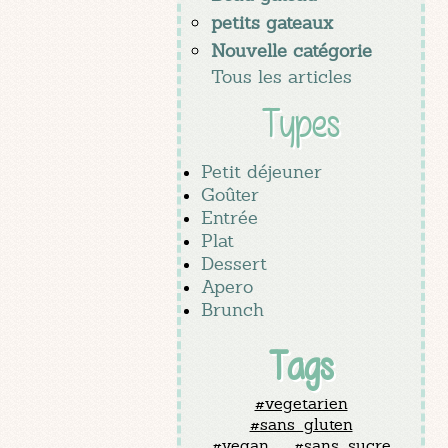
petits gateaux
Nouvelle catégorie
Tous les articles
Types
Petit déjeuner
Goûter
Entrée
Plat
Dessert
Apero
Brunch
Tags
#vegetarien
#sans_gluten
#vegan
#sans_sucre