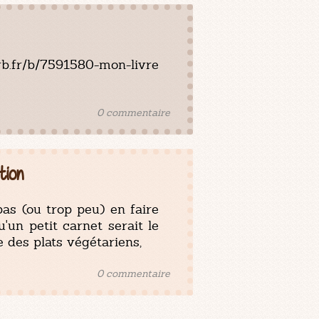
rb.fr/b/7591580-mon-livre
0 commentaire
tion
pas (ou trop peu) en faire
u'un petit carnet serait le
e des plats végétariens,
0 commentaire