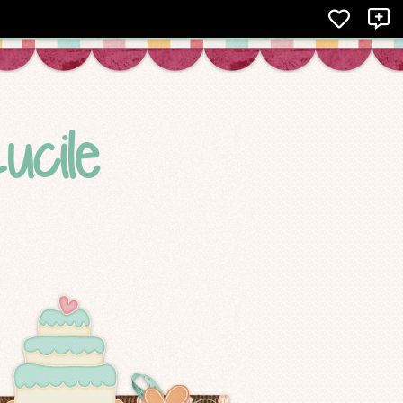
X
ucile