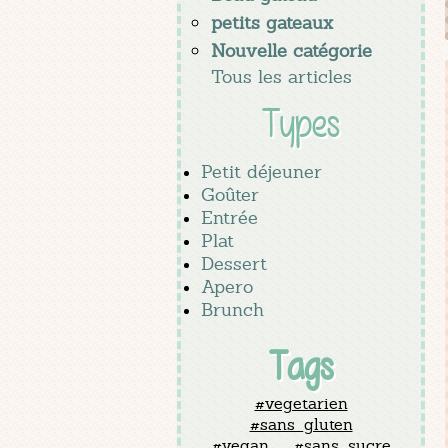
petits gateaux
Nouvelle catégorie
Tous les articles
Types
Petit déjeuner
Goûter
Entrée
Plat
Dessert
Apero
Brunch
Tags
#vegetarien
#sans_gluten
#vegan
#sans_sucre