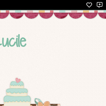
X
ucile