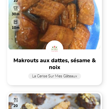
10
30m
10m
makrouts aux dattes, sésame &
noix
La Cerise Sur Mes Gâteaux
20