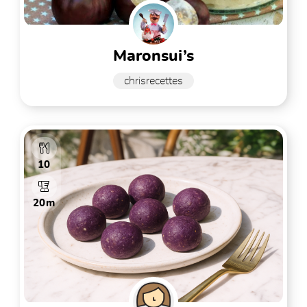
maronsui’s
chrisrecettes
10
20m