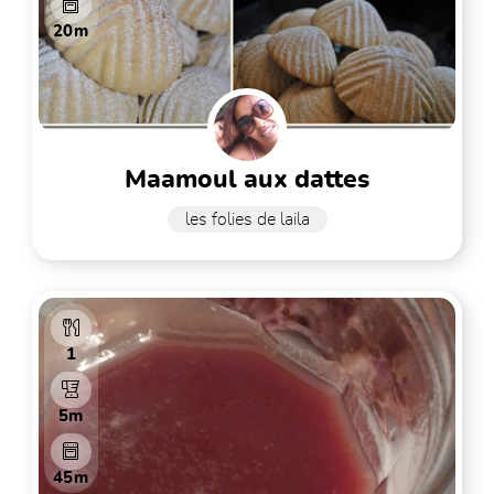
20m
maamoul aux dattes
les folies de laila
1
5m
45m