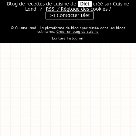
Blog de recettes de cuisine de
Diet
créé sur
Cuisine
Land
⁄
RSS
⁄
Réglage des cookies
/
✉️ Contacter Diet
© Cuisine.land : La plateforme de blog spécialisée dans les blogs
culinaires.
Créer un blog de cuisine
Ecriture Instagram