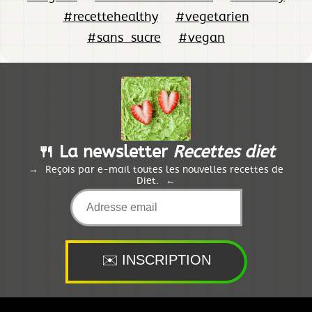
#recettehealthy
#vegetarien
#sans_sucre
#vegan
🍴 La newsletter
Recettes diet
Reçois par e-mail toutes les nouvelles recettes de
Diet.