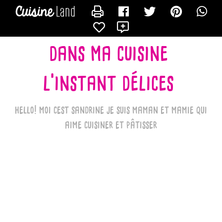
CONTACTER LES_RECETTES_DE_SANDRINE_BK
X
dans ma cuisine
l'instant délices
hello! moi cest sandrine je suis maman et mamie qui
aime cuisiner et pâtisser