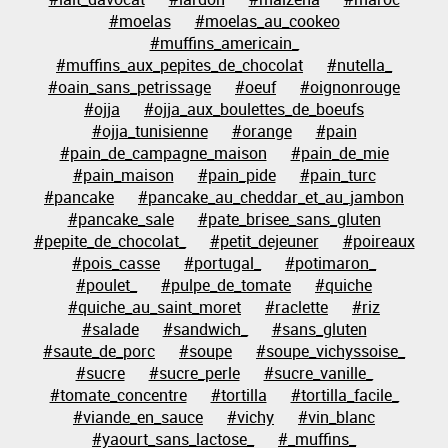
#moelas
#moelas_au_cookeo
#muffins_americain_
#muffins_aux_pepites_de_chocolat
#nutella_
#oain_sans_petrissage
#oeuf
#oignonrouge
#ojja
#ojja_aux_boulettes_de_boeufs
#ojja_tunisienne
#orange
#pain
#pain_de_campagne_maison
#pain_de_mie
#pain_maison
#pain_pide
#pain_turc
#pancake
#pancake_au_cheddar_et_au_jambon
#pancake_sale
#pate_brisee_sans_gluten
#pepite_de_chocolat_
#petit_dejeuner
#poireaux
#pois_casse
#portugal_
#potimaron_
#poulet_
#pulpe_de_tomate
#quiche
#quiche_au_saint_moret
#raclette
#riz
#salade
#sandwich_
#sans_gluten
#saute_de_porc
#soupe
#soupe_vichyssoise_
#sucre
#sucre_perle
#sucre_vanille_
#tomate_concentre
#tortilla
#tortilla_facile_
#viande_en_sauce
#vichy
#vin_blanc
#yaourt_sans_lactose_
#_muffins_