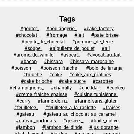
Tags
#gouter_
#boulangerie_
#cake_factory
#chocolat_
#fromage
#lait
#pate_brisee
#pepite_de_chocolat
#pommes_de_terre
#soupe_
#aiguilette_de_poulet
#ail
#arome_de_vanille
#avocat_
#avocat_au_lait
#bacon
#bissara
#bissara_marocaine
#boisson_
#boisson_fraiche_
#bolo_de_laranja
#brioche
#cake
#cake_aux_pralines
#cake_brioche
#cake_sucre
#carottes
#champignons_
#chantilly
#cheddar
#cookeo
#creme_fraiche_epaisse
#cuisine_tunisienne_
#curry
#farine_de_riz
#farine_sans_gluten
#feuilletee_
#feuilletee_a_la_raclette
#fraises
#gateau_
#gateau_au_chocolat_au_caramel_
#gateau_portugais
#gesiers_
#huile_dolive
#jambon
#jambon_de_dinde
#jus_dorange
#lait_davocat
#lardon
#maizena
#maroc