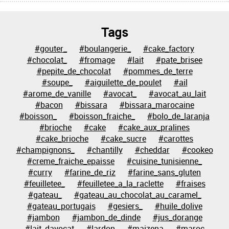
Tags
#gouter_
#boulangerie_
#cake_factory
#chocolat_
#fromage
#lait
#pate_brisee
#pepite_de_chocolat
#pommes_de_terre
#soupe_
#aiguilette_de_poulet
#ail
#arome_de_vanille
#avocat_
#avocat_au_lait
#bacon
#bissara
#bissara_marocaine
#boisson_
#boisson_fraiche_
#bolo_de_laranja
#brioche
#cake
#cake_aux_pralines
#cake_brioche
#cake_sucre
#carottes
#champignons_
#chantilly
#cheddar
#cookeo
#creme_fraiche_epaisse
#cuisine_tunisienne_
#curry
#farine_de_riz
#farine_sans_gluten
#feuilletee_
#feuilletee_a_la_raclette
#fraises
#gateau_
#gateau_au_chocolat_au_caramel_
#gateau_portugais
#gesiers_
#huile_dolive
#jambon
#jambon_de_dinde
#jus_dorange
#lait_davocat
#lardon
#maizena
#maroc