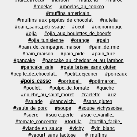
#moelas
#moelas_au_cookeo
#muffins_americain_
#muffins_aux_pepites_de_chocolat
#nutella_
#oain_sans_petrissage
#oeuf
#oignonrouge
#ojja
#ojja_aux_boulettes_de_boeufs
#ojja_tunisienne
#orange
#pain
#pain_de_campagne_maison
#pain_de_mie
#pain_maison
#pain_pide
#pain_turc
#pancake
#pancake_au_cheddar_et_au_jambon
#pancake_sale
#pate_brisee_sans_gluten
#pepite_de_chocolat_
#petit_dejeuner
#poireaux
#pois_casse
#portugal_
#potimaron_
#poulet_
#pulpe_de_tomate
#quiche
#quiche_au_saint_moret
#raclette
#riz
#salade
#sandwich_
#sans_gluten
#saute_de_porc
#soupe
#soupe_vichyssoise_
#sucre
#sucre_perle
#sucre_vanille_
#tomate_concentre
#tortilla
#tortilla_facile_
#viande_en_sauce
#vichy
#vin_blanc
#yaourt_sans_lactose_
#_muffins_