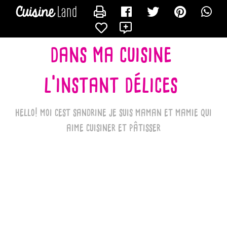
CONTACTER LES_RECETTES_DE_SANDRINE_BK
X
dans ma cuisine
l'instant délices
hello! moi cest sandrine je suis maman et mamie qui
aime cuisiner et pâtisser