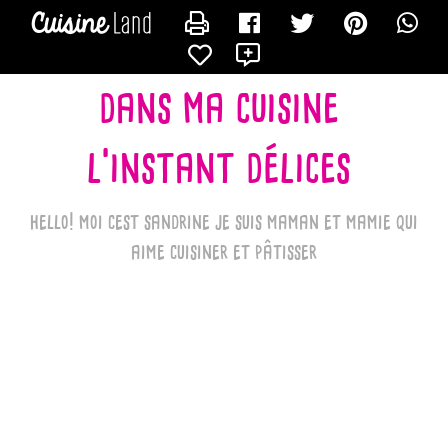
CONTACTER LES_RECETTES_DE_SANDRINE_BK
X
dans ma cuisine
l'instant délices
hello! moi cest sandrine je suis maman et mamie qui
aime cuisiner et pâtisser