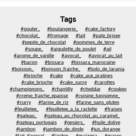
Tags
#gouter_
#boulangerie_
#cake_factory
#chocolat_
#fromage
#lait
#pate_brisee
#pepite_de_chocolat
#pommes_de_terre
#soupe_
#aiguilette_de_poulet
#ail
#arome_de_vanille
#avocat_
#avocat_au_lait
#bacon
#bissara
#bissara_marocaine
#boisson_
#boisson_fraiche_
#bolo_de_laranja
#brioche
#cake
#cake_aux_pralines
#cake_brioche
#cake_sucre
#carottes
#champignons_
#chantilly
#cheddar
#cookeo
#creme_fraiche_epaisse
#cuisine_tunisienne_
#curry
#farine_de_riz
#farine_sans_gluten
#feuilletee_
#feuilletee_a_la_raclette
#fraises
#gateau_
#gateau_au_chocolat_au_caramel_
#gateau_portugais
#gesiers_
#huile_dolive
#jambon
#jambon_de_dinde
#jus_dorange
#lait_davocat
#lardon
#maizena
#maroc