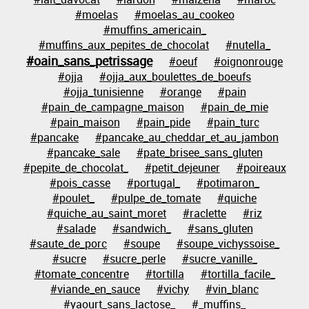
#moelas
#moelas_au_cookeo
#muffins_americain_
#muffins_aux_pepites_de_chocolat
#nutella_
#oain_sans_petrissage
#oeuf
#oignonrouge
#ojja
#ojja_aux_boulettes_de_boeufs
#ojja_tunisienne
#orange
#pain
#pain_de_campagne_maison
#pain_de_mie
#pain_maison
#pain_pide
#pain_turc
#pancake
#pancake_au_cheddar_et_au_jambon
#pancake_sale
#pate_brisee_sans_gluten
#pepite_de_chocolat_
#petit_dejeuner
#poireaux
#pois_casse
#portugal_
#potimaron_
#poulet_
#pulpe_de_tomate
#quiche
#quiche_au_saint_moret
#raclette
#riz
#salade
#sandwich_
#sans_gluten
#saute_de_porc
#soupe
#soupe_vichyssoise_
#sucre
#sucre_perle
#sucre_vanille_
#tomate_concentre
#tortilla
#tortilla_facile_
#viande_en_sauce
#vichy
#vin_blanc
#yaourt_sans_lactose_
#_muffins_