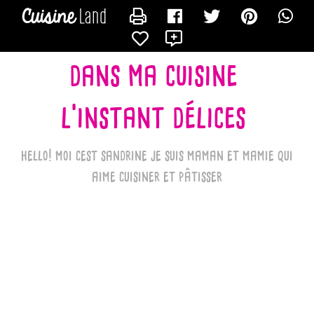
CONTACTER LES_RECETTES_DE_SANDRINE_BK
X
dans ma cuisine
l'instant délices
hello! moi cest sandrine je suis maman et mamie qui
aime cuisiner et pâtisser