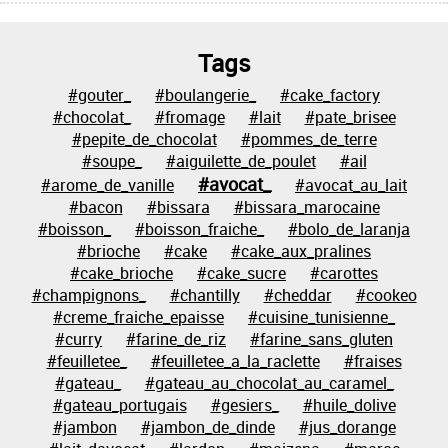
Tags
#gouter_
#boulangerie_
#cake_factory
#chocolat_
#fromage
#lait
#pate_brisee
#pepite_de_chocolat
#pommes_de_terre
#soupe_
#aiguilette_de_poulet
#ail
#avocat_
#arome_de_vanille
#avocat_au_lait
#bacon
#bissara
#bissara_marocaine
#boisson_
#boisson_fraiche_
#bolo_de_laranja
#brioche
#cake
#cake_aux_pralines
#cake_brioche
#cake_sucre
#carottes
#champignons_
#chantilly
#cheddar
#cookeo
#creme_fraiche_epaisse
#cuisine_tunisienne_
#curry
#farine_de_riz
#farine_sans_gluten
#feuilletee_
#feuilletee_a_la_raclette
#fraises
#gateau_
#gateau_au_chocolat_au_caramel_
#gateau_portugais
#gesiers_
#huile_dolive
#jambon
#jambon_de_dinde
#jus_dorange