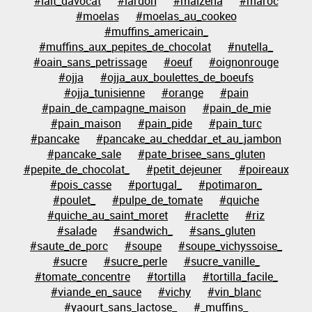
#lait_davocat
#lardon
#maizena
#maroc
#moelas
#moelas_au_cookeo
#muffins_americain_
#muffins_aux_pepites_de_chocolat
#nutella_
#oain_sans_petrissage
#oeuf
#oignonrouge
#ojja
#ojja_aux_boulettes_de_boeufs
#ojja_tunisienne
#orange
#pain
#pain_de_campagne_maison
#pain_de_mie
#pain_maison
#pain_pide
#pain_turc
#pancake
#pancake_au_cheddar_et_au_jambon
#pancake_sale
#pate_brisee_sans_gluten
#pepite_de_chocolat_
#petit_dejeuner
#poireaux
#pois_casse
#portugal_
#potimaron_
#poulet_
#pulpe_de_tomate
#quiche
#quiche_au_saint_moret
#raclette
#riz
#salade
#sandwich_
#sans_gluten
#saute_de_porc
#soupe
#soupe_vichyssoise_
#sucre
#sucre_perle
#sucre_vanille_
#tomate_concentre
#tortilla
#tortilla_facile_
#viande_en_sauce
#vichy
#vin_blanc
#yaourt_sans_lactose_
#_muffins_