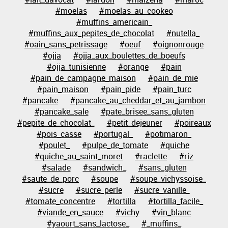
#moelas
#moelas_au_cookeo
#muffins_americain_
#muffins_aux_pepites_de_chocolat
#nutella_
#oain_sans_petrissage
#oeuf
#oignonrouge
#ojja
#ojja_aux_boulettes_de_boeufs
#ojja_tunisienne
#orange
#pain
#pain_de_campagne_maison
#pain_de_mie
#pain_maison
#pain_pide
#pain_turc
#pancake
#pancake_au_cheddar_et_au_jambon
#pancake_sale
#pate_brisee_sans_gluten
#pepite_de_chocolat_
#petit_dejeuner
#poireaux
#pois_casse
#portugal_
#potimaron_
#poulet_
#pulpe_de_tomate
#quiche
#quiche_au_saint_moret
#raclette
#riz
#salade
#sandwich_
#sans_gluten
#saute_de_porc
#soupe
#soupe_vichyssoise_
#sucre
#sucre_perle
#sucre_vanille_
#tomate_concentre
#tortilla
#tortilla_facile_
#viande_en_sauce
#vichy
#vin_blanc
#yaourt_sans_lactose_
#_muffins_