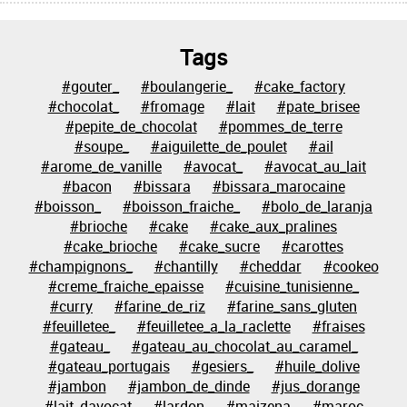
Tags
#gouter_
#boulangerie_
#cake_factory
#chocolat_
#fromage
#lait
#pate_brisee
#pepite_de_chocolat
#pommes_de_terre
#soupe_
#aiguilette_de_poulet
#ail
#arome_de_vanille
#avocat_
#avocat_au_lait
#bacon
#bissara
#bissara_marocaine
#boisson_
#boisson_fraiche_
#bolo_de_laranja
#brioche
#cake
#cake_aux_pralines
#cake_brioche
#cake_sucre
#carottes
#champignons_
#chantilly
#cheddar
#cookeo
#creme_fraiche_epaisse
#cuisine_tunisienne_
#curry
#farine_de_riz
#farine_sans_gluten
#feuilletee_
#feuilletee_a_la_raclette
#fraises
#gateau_
#gateau_au_chocolat_au_caramel_
#gateau_portugais
#gesiers_
#huile_dolive
#jambon
#jambon_de_dinde
#jus_dorange
#lait_davocat
#lardon
#maizena
#maroc