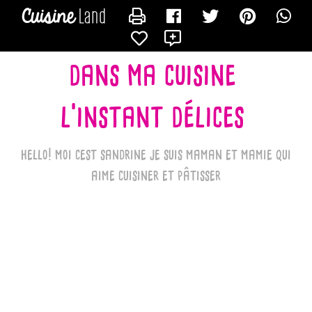
CONTACTER LES_RECETTES_DE_SANDRINE_BK
X
dans ma cuisine
l'instant délices
hello! moi cest sandrine je suis maman et mamie qui
aime cuisiner et pâtisser