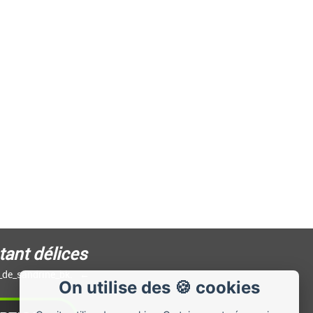
tant délices
s_de_sandrine_bk.
On utilise des 🍪 cookies