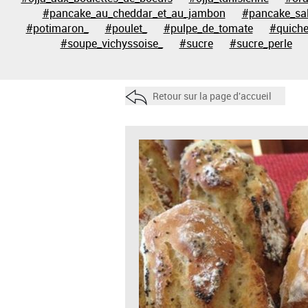
#pancake_au_cheddar_et_au_jambon
#pancake_sa
#potimaron_
#poulet_
#pulpe_de_tomate
#quich
#soupe_vichyssoise_
#sucre
#sucre_perle
Retour sur la page d'accueil