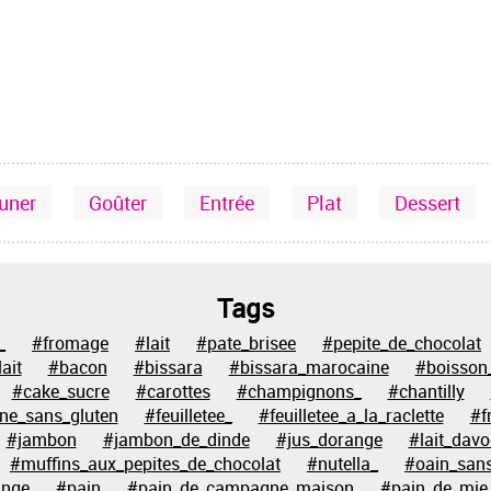
euner
Goûter
Entrée
Plat
Dessert
Tags
_
#fromage
#lait
#pate_brisee
#pepite_de_chocolat
ait
#bacon
#bissara
#bissara_marocaine
#boisson
#cake_sucre
#carottes
#champignons_
#chantilly
ine_sans_gluten
#feuilletee_
#feuilletee_a_la_raclette
#f
#jambon
#jambon_de_dinde
#jus_dorange
#lait_davo
#muffins_aux_pepites_de_chocolat
#nutella_
#oain_sans
ange
#pain
#pain_de_campagne_maison
#pain_de_mie