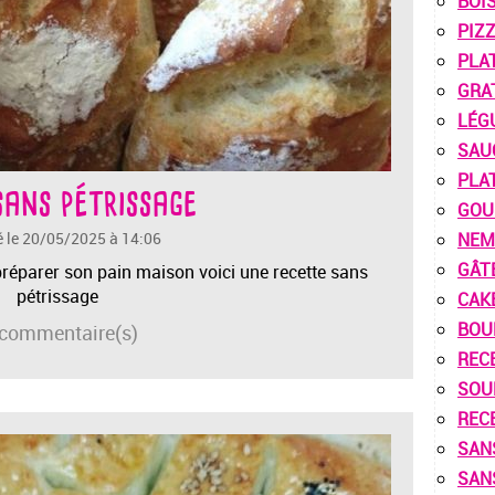
BOI
PIZ
PLA
GRA
LÉG
SAU
PLA
sans pétrissage
GOU
é le 20/05/2025 à 14:06
NEM
GÂT
 préparer son pain maison voici une recette sans
pétrissage
CAK
BOU
commentaire(s)
REC
SOU
REC
SAN
SAN