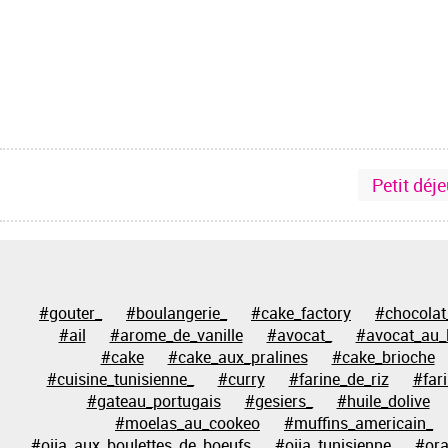
Petit déj
#gouter_
#boulangerie_
#cake_factory
#chocolat
#ail
#arome_de_vanille
#avocat_
#avocat_au_l
#cake
#cake_aux_pralines
#cake_brioche
#cuisine_tunisienne_
#curry
#farine_de_riz
#far
#gateau_portugais
#gesiers_
#huile_dolive
#moelas_au_cookeo
#muffins_americain_
#ojja_aux_boulettes_de_boeufs
#ojja_tunisienne
#or