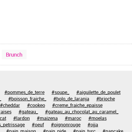
Brunch
#pommes_de_terre
#soupe_
#aiguilette_de_poulet
_
#boisson_fraiche_
#bolo_de_laranja
#brioche
#cheddar
#cookeo
#creme_fraiche_epaisse
raises
#gateau_
#gateau_au_chocolat_au_caramel_
cat
#lardon
#maizena
#maroc
#moelas
_petrissage
#oeuf
#oignonrouge
#ojja
#pain_maison
#pain_pide
#pain_turc
#pancake