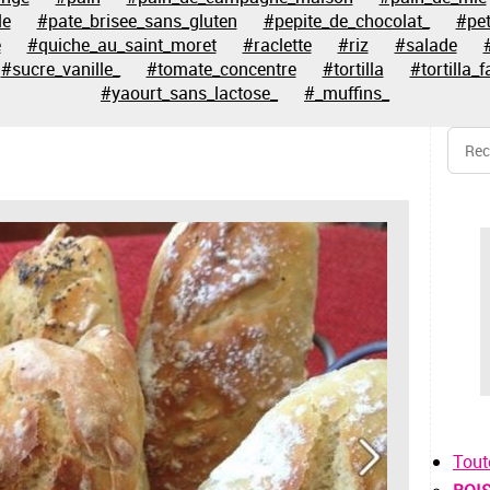
le
#pate_brisee_sans_gluten
#pepite_de_chocolat_
#pet
e
#quiche_au_saint_moret
#raclette
#riz
#salade
#sucre_vanille_
#tomate_concentre
#tortilla
#tortilla_f
#yaourt_sans_lactose_
#_muffins_
Tout