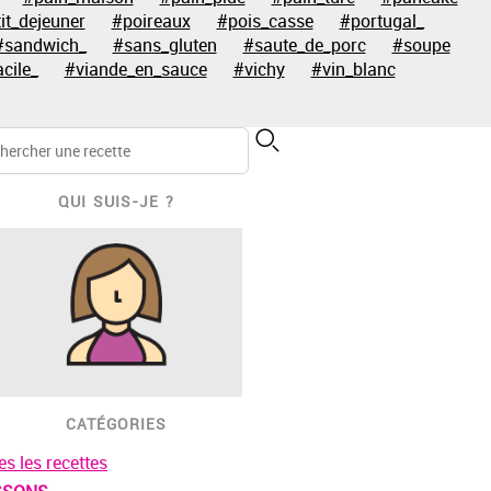
it_dejeuner
#poireaux
#pois_casse
#portugal_
#sandwich_
#sans_gluten
#saute_de_porc
#soupe
acile_
#viande_en_sauce
#vichy
#vin_blanc
QUI SUIS-JE ?
CATÉGORIES
es les recettes