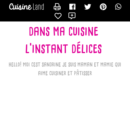
CONTACTER LES_RECETTES_DE_SANDRINE_BK
X
dans ma cuisine
l'instant délices
hello! moi cest sandrine je suis maman et mamie qui
aime cuisiner et pâtisser