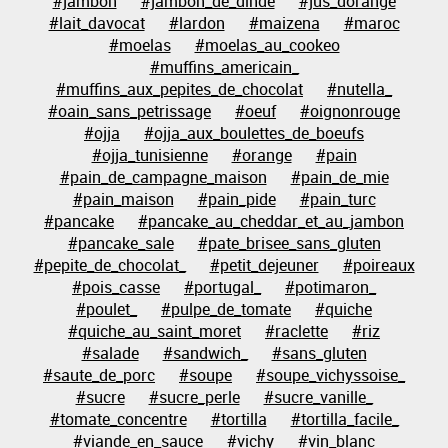
#jambon
#jambon_de_dinde
#jus_dorange
#lait_davocat
#lardon
#maizena
#maroc
#moelas
#moelas_au_cookeo
#muffins_americain_
#muffins_aux_pepites_de_chocolat
#nutella_
#oain_sans_petrissage
#oeuf
#oignonrouge
#ojja
#ojja_aux_boulettes_de_boeufs
#ojja_tunisienne
#orange
#pain
#pain_de_campagne_maison
#pain_de_mie
#pain_maison
#pain_pide
#pain_turc
#pancake
#pancake_au_cheddar_et_au_jambon
#pancake_sale
#pate_brisee_sans_gluten
#pepite_de_chocolat_
#petit_dejeuner
#poireaux
#pois_casse
#portugal_
#potimaron_
#poulet_
#pulpe_de_tomate
#quiche
#quiche_au_saint_moret
#raclette
#riz
#salade
#sandwich_
#sans_gluten
#saute_de_porc
#soupe
#soupe_vichyssoise_
#sucre
#sucre_perle
#sucre_vanille_
#tomate_concentre
#tortilla
#tortilla_facile_
#viande_en_sauce
#vichy
#vin_blanc