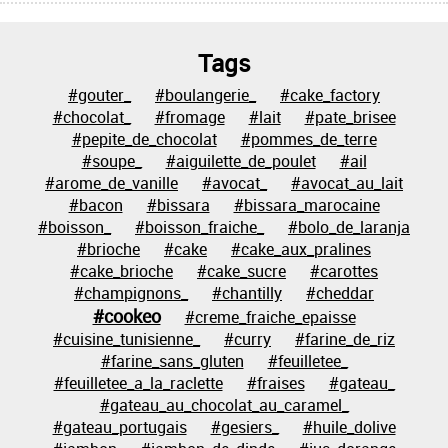
Tags
#gouter_
#boulangerie_
#cake_factory
#chocolat_
#fromage
#lait
#pate_brisee
#pepite_de_chocolat
#pommes_de_terre
#soupe_
#aiguilette_de_poulet
#ail
#arome_de_vanille
#avocat_
#avocat_au_lait
#bacon
#bissara
#bissara_marocaine
#boisson_
#boisson_fraiche_
#bolo_de_laranja
#brioche
#cake
#cake_aux_pralines
#cake_brioche
#cake_sucre
#carottes
#champignons_
#chantilly
#cheddar
#cookeo
#creme_fraiche_epaisse
#cuisine_tunisienne_
#curry
#farine_de_riz
#farine_sans_gluten
#feuilletee_
#feuilletee_a_la_raclette
#fraises
#gateau_
#gateau_au_chocolat_au_caramel_
#gateau_portugais
#gesiers_
#huile_dolive