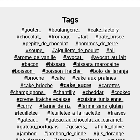
Tags
#gouter_
#boulangerie_
#cake_factory
#chocolat_
#fromage
#lait
#pate_brisee
#pepite_de_chocolat
#pommes_de_terre
#soupe_
#aiguilette_de_poulet
#ail
#arome_de_vanille
#avocat_
#avocat_au_lait
#bacon
#bissara
#bissara_marocaine
#boisson_
#boisson_fraiche_
#bolo_de_laranja
#brioche
#cake
#cake_aux_pralines
#cake_sucre
#cake_brioche
#carottes
#champignons_
#chantilly
#cheddar
#cookeo
#creme_fraiche_epaisse
#cuisine_tunisienne_
#curry
#farine_de_riz
#farine_sans_gluten
#feuilletee_
#feuilletee_a_la_raclette
#fraises
#gateau_
#gateau_au_chocolat_au_caramel_
#gateau_portugais
#gesiers_
#huile_dolive
#jambon
#jambon_de_dinde
#jus_dorange