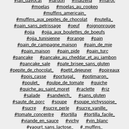
#lait_davocat
#lardon
#maizena
#maroc
#moelas
#moelas_au_cookeo
#muffins_americain_
#muffins_aux_pepites_de_chocolat
#nutella_
#oain_sans_petrissage
#oeuf
#oignonrouge
#ojja
#ojja_aux_boulettes_de_boeufs
#ojja_tunisienne
#orange
#pain
#pain_de_campagne_maison
#pain_de_mie
#pain_maison
#pain_pide
#pain_turc
#pancake
#pancake_au_cheddar_et_au_jambon
#pancake_sale
#pate_brisee_sans_gluten
#pepite_de_chocolat_
#petit_dejeuner
#poireaux
#pois_casse
#portugal_
#potimaron_
#poulet_
#pulpe_de_tomate
#quiche
#quiche_au_saint_moret
#raclette
#riz
#salade
#sandwich_
#sans_gluten
#saute_de_porc
#soupe
#soupe_vichyssoise_
#sucre
#sucre_perle
#sucre_vanille_
#tomate_concentre
#tortilla
#tortilla_facile_
#viande_en_sauce
#vichy
#vin_blanc
#yaourt_sans_lactose_
#_muffins_