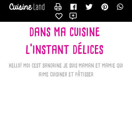
CONTACTER LES_RECETTES_DE_SANDRINE_BK
X
dans ma cuisine
l'instant délices
hello! moi cest sandrine je suis maman et mamie qui
aime cuisiner et pâtisser