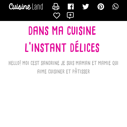
CONTACTER LES_RECETTES_DE_SANDRINE_BK
X
dans ma cuisine
l'instant délices
hello! moi cest sandrine je suis maman et mamie qui
aime cuisiner et pâtisser