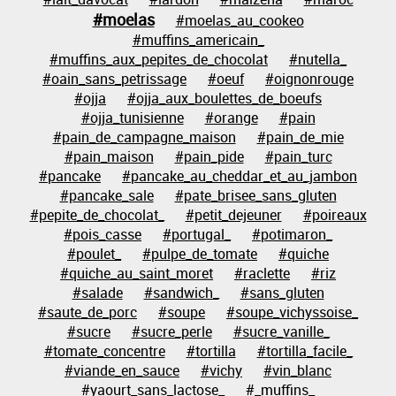
#moelas
#moelas_au_cookeo
#muffins_americain_
#muffins_aux_pepites_de_chocolat
#nutella_
#oain_sans_petrissage
#oeuf
#oignonrouge
#ojja
#ojja_aux_boulettes_de_boeufs
#ojja_tunisienne
#orange
#pain
#pain_de_campagne_maison
#pain_de_mie
#pain_maison
#pain_pide
#pain_turc
#pancake
#pancake_au_cheddar_et_au_jambon
#pancake_sale
#pate_brisee_sans_gluten
#pepite_de_chocolat_
#petit_dejeuner
#poireaux
#pois_casse
#portugal_
#potimaron_
#poulet_
#pulpe_de_tomate
#quiche
#quiche_au_saint_moret
#raclette
#riz
#salade
#sandwich_
#sans_gluten
#saute_de_porc
#soupe
#soupe_vichyssoise_
#sucre
#sucre_perle
#sucre_vanille_
#tomate_concentre
#tortilla
#tortilla_facile_
#viande_en_sauce
#vichy
#vin_blanc
#yaourt_sans_lactose_
#_muffins_