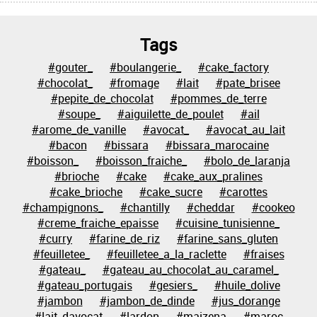
Tags
#gouter_
#boulangerie_
#cake_factory
#chocolat_
#fromage
#lait
#pate_brisee
#pepite_de_chocolat
#pommes_de_terre
#soupe_
#aiguilette_de_poulet
#ail
#arome_de_vanille
#avocat_
#avocat_au_lait
#bacon
#bissara
#bissara_marocaine
#boisson_
#boisson_fraiche_
#bolo_de_laranja
#brioche
#cake
#cake_aux_pralines
#cake_brioche
#cake_sucre
#carottes
#champignons_
#chantilly
#cheddar
#cookeo
#creme_fraiche_epaisse
#cuisine_tunisienne_
#curry
#farine_de_riz
#farine_sans_gluten
#feuilletee_
#feuilletee_a_la_raclette
#fraises
#gateau_
#gateau_au_chocolat_au_caramel_
#gateau_portugais
#gesiers_
#huile_dolive
#jambon
#jambon_de_dinde
#jus_dorange
#lait_davocat
#lardon
#maizena
#maroc