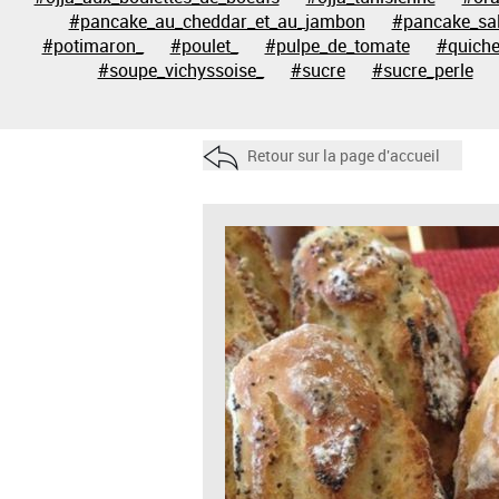
#pancake_au_cheddar_et_au_jambon
#pancake_sa
#potimaron_
#poulet_
#pulpe_de_tomate
#quich
#soupe_vichyssoise_
#sucre
#sucre_perle
Retour sur la page d'accueil