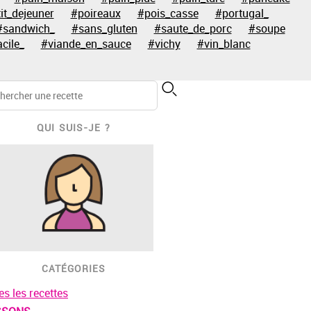
it_dejeuner
#poireaux
#pois_casse
#portugal_
#sandwich_
#sans_gluten
#saute_de_porc
#soupe
acile_
#viande_en_sauce
#vichy
#vin_blanc
QUI SUIS-JE ?
CATÉGORIES
es les recettes