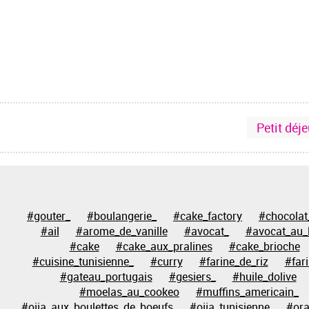
Petit déj
#gouter_
#boulangerie_
#cake_factory
#chocolat
#ail
#arome_de_vanille
#avocat_
#avocat_au_l
#cake
#cake_aux_pralines
#cake_brioche
#cuisine_tunisienne_
#curry
#farine_de_riz
#far
#gateau_portugais
#gesiers_
#huile_dolive
#moelas_au_cookeo
#muffins_americain_
#ojja_aux_boulettes_de_boeufs
#ojja_tunisienne
#or