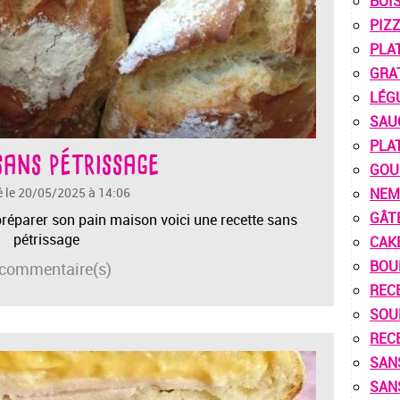
BOI
PIZ
PLA
GRA
LÉG
SAU
PLA
sans pétrissage
GOU
é le 20/05/2025 à 14:06
NEM
GÂT
 préparer son pain maison voici une recette sans
pétrissage
CAK
BOU
commentaire(s)
REC
SOU
REC
SAN
SAN