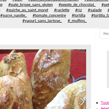
le
#pate_brisee_sans_gluten
#pepite_de_chocolat_
#pet
e
#quiche_au_saint_moret
#raclette
#riz
#salade
#sucre_vanille_
#tomate_concentre
#tortilla
#tortilla_f
#yaourt_sans_lactose_
#_muffins_
Tout