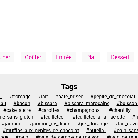
euner
Goûter
Entrée
Plat
Dessert
Tags
_
#fromage
#lait
#pate_brisee
#pepite_de_chocolat
ait
#bacon
#bissara
#bissara_marocaine
#boisson
#cake_sucre
#carottes
#champignons_
#chantilly
ine_sans_gluten
#feuilletee_
#feuilletee_a_la_raclette
#f
#jambon
#jambon_de_dinde
#jus_dorange
#lait_davo
#muffins_aux_pepites_de_chocolat
#nutella_
#oain_sans
ange
#pain
#pain_de_campagne_maison
#pain_de_mie