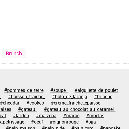
Brunch
#pommes_de_terre
#soupe_
#aiguilette_de_poulet
_
#boisson_fraiche_
#bolo_de_laranja
#brioche
#cheddar
#cookeo
#creme_fraiche_epaisse
raises
#gateau_
#gateau_au_chocolat_au_caramel_
cat
#lardon
#maizena
#maroc
#moelas
_petrissage
#oeuf
#oignonrouge
#ojja
#pain_maison
#pain_pide
#pain_turc
#pancake