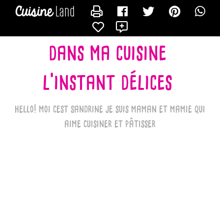
CONTACTER LES_RECETTES_DE_SANDRINE_BK
X
dans ma cuisine
l'instant délices
hello! moi cest sandrine je suis maman et mamie qui
aime cuisiner et pâtisser