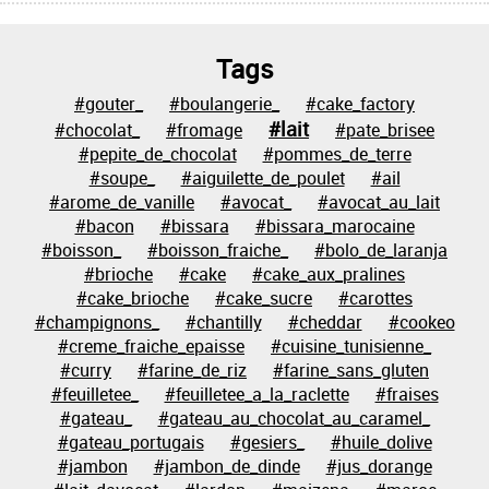
Tags
#gouter_
#boulangerie_
#cake_factory
#lait
#chocolat_
#fromage
#pate_brisee
#pepite_de_chocolat
#pommes_de_terre
#soupe_
#aiguilette_de_poulet
#ail
#arome_de_vanille
#avocat_
#avocat_au_lait
#bacon
#bissara
#bissara_marocaine
#boisson_
#boisson_fraiche_
#bolo_de_laranja
#brioche
#cake
#cake_aux_pralines
#cake_brioche
#cake_sucre
#carottes
#champignons_
#chantilly
#cheddar
#cookeo
#creme_fraiche_epaisse
#cuisine_tunisienne_
#curry
#farine_de_riz
#farine_sans_gluten
#feuilletee_
#feuilletee_a_la_raclette
#fraises
#gateau_
#gateau_au_chocolat_au_caramel_
#gateau_portugais
#gesiers_
#huile_dolive
#jambon
#jambon_de_dinde
#jus_dorange