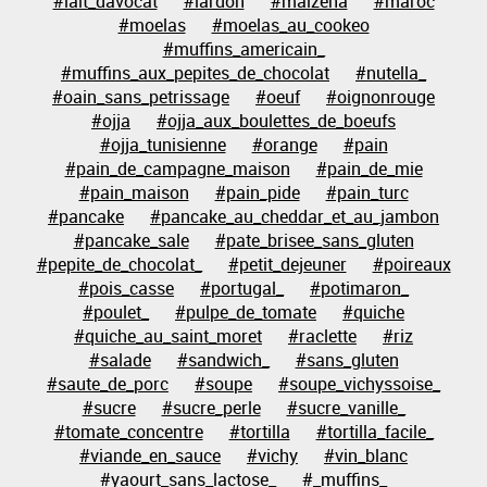
#lait_davocat
#lardon
#maizena
#maroc
#moelas
#moelas_au_cookeo
#muffins_americain_
#muffins_aux_pepites_de_chocolat
#nutella_
#oain_sans_petrissage
#oeuf
#oignonrouge
#ojja
#ojja_aux_boulettes_de_boeufs
#ojja_tunisienne
#orange
#pain
#pain_de_campagne_maison
#pain_de_mie
#pain_maison
#pain_pide
#pain_turc
#pancake
#pancake_au_cheddar_et_au_jambon
#pancake_sale
#pate_brisee_sans_gluten
#pepite_de_chocolat_
#petit_dejeuner
#poireaux
#pois_casse
#portugal_
#potimaron_
#poulet_
#pulpe_de_tomate
#quiche
#quiche_au_saint_moret
#raclette
#riz
#salade
#sandwich_
#sans_gluten
#saute_de_porc
#soupe
#soupe_vichyssoise_
#sucre
#sucre_perle
#sucre_vanille_
#tomate_concentre
#tortilla
#tortilla_facile_
#viande_en_sauce
#vichy
#vin_blanc
#yaourt_sans_lactose_
#_muffins_