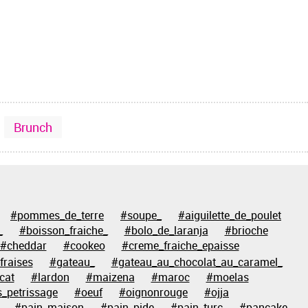
Brunch
#pommes_de_terre
#soupe_
#aiguilette_de_poulet
_
#boisson_fraiche_
#bolo_de_laranja
#brioche
#cheddar
#cookeo
#creme_fraiche_epaisse
fraises
#gateau_
#gateau_au_chocolat_au_caramel_
cat
#lardon
#maizena
#maroc
#moelas
_petrissage
#oeuf
#oignonrouge
#ojja
#pain_maison
#pain_pide
#pain_turc
#pancake