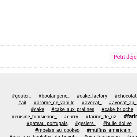
Petit déj
#gouter_
#boulangerie_
#cake_factory
#chocolat
#ail
#arome_de_vanille
#avocat_
#avocat_au_l
#cake
#cake_aux_pralines
#cake_brioche
#fari
#cuisine_tunisienne_
#curry
#farine_de_riz
#gateau_portugais
#gesiers_
#huile_dolive
#moelas_au_cookeo
#muffins_americain_
#ojja_aux_boulettes_de_boeufs
#ojja_tunisienne
#or