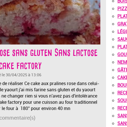
BOI
PIZ
PLA
GRA
LÉG
SAU
PLA
ose sans gluten Sans lactose
GOU
cake factory
NEM
GÂT
é le 30/04/2025 à 13:06
CAK
e de réaliser Ce cake aux pralines rose dans celui-
BOU
t le yaourt j'ai mis farine sans gluten et du yaourt
REC
 ne changer rien si vous n'avez pas d'intolérance
SOU
cake factory pour une cuisson au four traditionnel
REC
 le four à 180° pour environ 40 mn
SAN
commentaire(s)
SAN