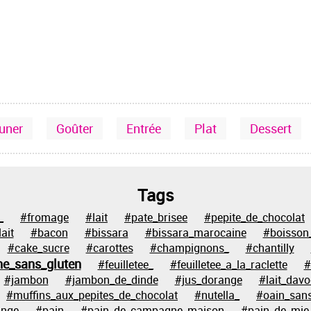
euner
Goûter
Entrée
Plat
Dessert
Tags
_
#fromage
#lait
#pate_brisee
#pepite_de_chocolat
ait
#bacon
#bissara
#bissara_marocaine
#boisson
#cake_sucre
#carottes
#champignons_
#chantilly
ne_sans_gluten
#feuilletee_
#feuilletee_a_la_raclette
#
#jambon
#jambon_de_dinde
#jus_dorange
#lait_davo
#muffins_aux_pepites_de_chocolat
#nutella_
#oain_sans
ange
#pain
#pain_de_campagne_maison
#pain_de_mie