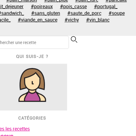
it_dejeuner
#poireaux
#pois_casse
#portugal_
#sandwich_
#sans_gluten
#saute_de_porc
#soupe
acile_
#viande_en_sauce
#vichy
#vin_blanc
QUI SUIS-JE ?
CATÉGORIES
es les recettes