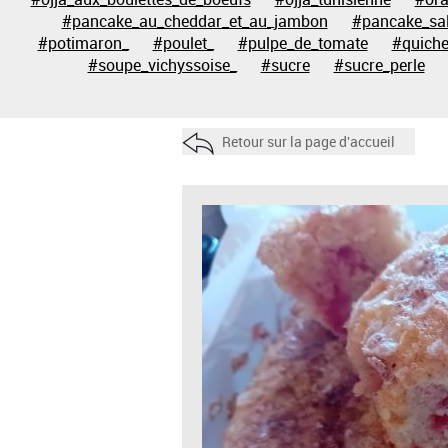
#pancake_au_cheddar_et_au_jambon
#pancake_sa
#potimaron_
#poulet_
#pulpe_de_tomate
#quich
#soupe_vichyssoise_
#sucre
#sucre_perle
Retour sur la page d'accueil