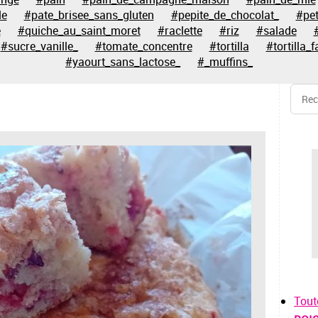
le
#pate_brisee_sans_gluten
#pepite_de_chocolat_
#pet
e
#quiche_au_saint_moret
#raclette
#riz
#salade
#sucre_vanille_
#tomate_concentre
#tortilla
#tortilla_f
#yaourt_sans_lactose_
#_muffins_
Tout