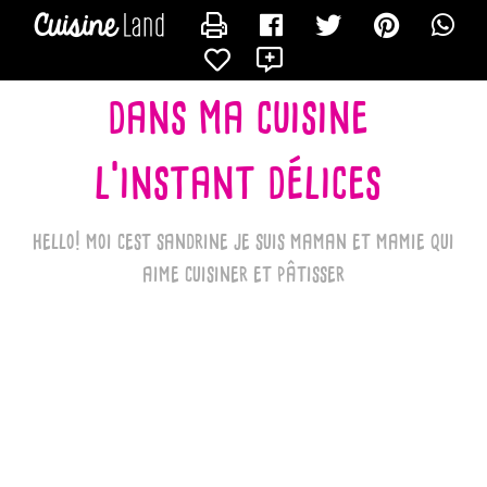
CONTACTER LES_RECETTES_DE_SANDRINE_BK
X
dans ma cuisine
l'instant délices
hello! moi cest sandrine je suis maman et mamie qui
aime cuisiner et pâtisser