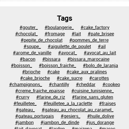
Tags
#gouter_
#boulangerie_
#cake_factory
#chocolat_
#fromage
#lait
#pate_brisee
#pepite_de_chocolat
#pommes_de_terre
#soupe_
#aiguilette_de_poulet
#ail
#arome_de_vanille
#avocat_
#avocat_au_lait
#bacon
#bissara
#bissara_marocaine
#boisson_
#boisson_fraiche_
#bolo_de_laranja
#brioche
#cake
#cake_aux_pralines
#cake_brioche
#cake_sucre
#carottes
#champignons_
#chantilly
#cheddar
#cookeo
#creme_fraiche_epaisse
#cuisine_tunisienne_
#curry
#farine_de_riz
#farine_sans_gluten
#feuilletee_
#feuilletee_a_la_raclette
#fraises
#gateau_
#gateau_au_chocolat_au_caramel_
#gateau_portugais
#gesiers_
#huile_dolive
#jambon
#jambon_de_dinde
#jus_dorange
#lait_davocat
#lardon
#maizena
#maroc