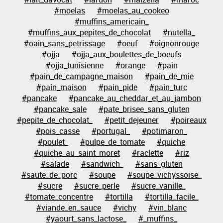
#moelas
#moelas_au_cookeo
#muffins_americain_
#muffins_aux_pepites_de_chocolat
#nutella_
#oain_sans_petrissage
#oeuf
#oignonrouge
#ojja
#ojja_aux_boulettes_de_boeufs
#ojja_tunisienne
#orange
#pain
#pain_de_campagne_maison
#pain_de_mie
#pain_maison
#pain_pide
#pain_turc
#pancake
#pancake_au_cheddar_et_au_jambon
#pancake_sale
#pate_brisee_sans_gluten
#pepite_de_chocolat_
#petit_dejeuner
#poireaux
#pois_casse
#portugal_
#potimaron_
#poulet_
#pulpe_de_tomate
#quiche
#quiche_au_saint_moret
#raclette
#riz
#salade
#sandwich_
#sans_gluten
#saute_de_porc
#soupe
#soupe_vichyssoise_
#sucre
#sucre_perle
#sucre_vanille_
#tomate_concentre
#tortilla
#tortilla_facile_
#viande_en_sauce
#vichy
#vin_blanc
#yaourt_sans_lactose_
#_muffins_