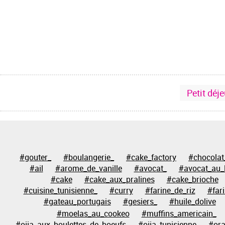
Petit déj
#gouter_
#boulangerie_
#cake_factory
#chocolat
#ail
#arome_de_vanille
#avocat_
#avocat_au_l
#cake
#cake_aux_pralines
#cake_brioche
#cuisine_tunisienne_
#curry
#farine_de_riz
#far
#gateau_portugais
#gesiers_
#huile_dolive
#moelas_au_cookeo
#muffins_americain_
#ojja_aux_boulettes_de_boeufs
#ojja_tunisienne
#or