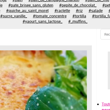
le
#pate_brisee_sans_gluten
#pepite_de_chocolat_
#pet
e
#quiche_au_saint_moret
#raclette
#riz
#salade
#sucre_vanille_
#tomate_concentre
#tortilla
#tortilla_f
#yaourt_sans_lactose_
#_muffins_
Tout