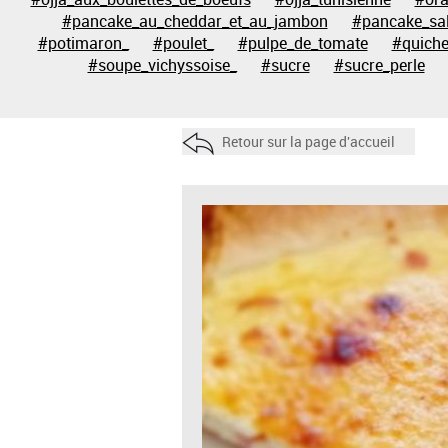
#pancake_au_cheddar_et_au_jambon
#pancake_sa
#potimaron_
#poulet_
#pulpe_de_tomate
#quich
#soupe_vichyssoise_
#sucre
#sucre_perle
Retour sur la page d'accueil