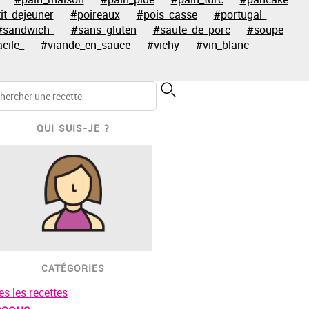
it_dejeuner
#poireaux
#pois_casse
#portugal_
#sandwich_
#sans_gluten
#saute_de_porc
#soupe
acile_
#viande_en_sauce
#vichy
#vin_blanc
QUI SUIS-JE ?
CATÉGORIES
es les recettes