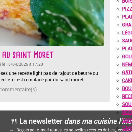
BOI
PIZ
PLA
GRA
LÉG
SAU
PLA
 au saint moret
GOU
é le 15/04/2025 à 17:20
NEM
GÂT
oses une recette light pas de rajout de beurre ou
 celle-ci est remplacé par du saint moret
CAK
BOU
commentaire(s)
REC
SOU
REC
🍴 La newsletter
dans ma cuisine l'ins
SAN
SAN
Reçois par e-mail toutes les nouvelles recettes de Les_recette