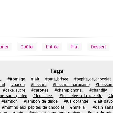
euner
Goûter
Entrée
Plat
Dessert
Tags
_
#fromage
#lait
#pate_brisee
#pepite_de_chocolat
ait
#bacon
#bissara
#bissara_marocaine
#boisson
#cake_sucre
#carottes
#champignons_
#chantilly
ine_sans_gluten
#feuilletee_
#feuilletee_a_la_raclette
#f
#jambon
#jambon_de_dinde
#jus_dorange
#lait_davo
#muffins_aux_pepites_de_chocolat
#nutella_
#oain_sans
ange
#pain
#pain_de_campagne_maison
#pain_de_mie