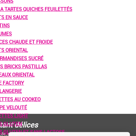
SSONS
ZA TARTES QUICHES FEUILETTÉS
TS EN SAUCE
TINS
UMES
CES CHAUDE ET FROIDE
TS ORIENTAL
RMANDISES SUCRÉ
S BRICKS PASTILLAS
EAUX ORIENTAL
E FACTORY
LANGERIE
ETTES AU COOKEO
PE VELOUTÉ
ETTES LIGHT
tant délices
S GLUTEN
S GLUTEN ET SANS LACTOSE
s_de_sandrine_bk.