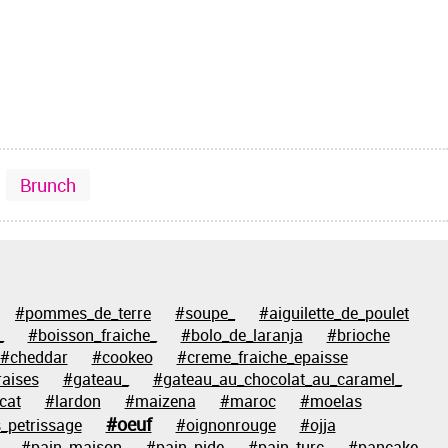
Brunch
#pommes_de_terre
#soupe_
#aiguilette_de_poulet
_
#boisson_fraiche_
#bolo_de_laranja
#brioche
#cheddar
#cookeo
#creme_fraiche_epaisse
raises
#gateau_
#gateau_au_chocolat_au_caramel_
cat
#lardon
#maizena
#maroc
#moelas
#oeuf
_petrissage
#oignonrouge
#ojja
#pain_maison
#pain_pide
#pain_turc
#pancake