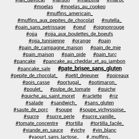
#moelas
#moelas_au_cookeo
#muffins_americain_
#muffins_aux_pepites_de_chocolat
#nutella_
#oain_sans_petrissage
#oeuf
#oignonrouge
#ojja
#ojja_aux_boulettes_de_boeufs
#ojja_tunisienne
#orange
#pain
#pain_de_campagne_maison
#pain_de_mie
#pain_maison
#pain_pide
#pain_turc
#pancake
#pancake_au_cheddar_et_au_jambon
#pate_brisee_sans_gluten
#pancake_sale
#pepite_de_chocolat_
#petit_dejeuner
#poireaux
#pois_casse
#portugal_
#potimaron_
#poulet_
#pulpe_de_tomate
#quiche
#quiche_au_saint_moret
#raclette
#riz
#salade
#sandwich_
#sans_gluten
#saute_de_porc
#soupe
#soupe_vichyssoise_
#sucre
#sucre_perle
#sucre_vanille_
#tomate_concentre
#tortilla
#tortilla_facile_
#viande_en_sauce
#vichy
#vin_blanc
#yaourt_sans_lactose_
#_muffins_