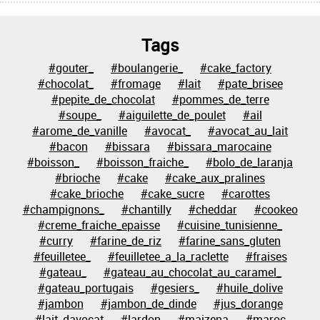
Tags
#gouter_
#boulangerie_
#cake_factory
#chocolat_
#fromage
#lait
#pate_brisee
#pepite_de_chocolat
#pommes_de_terre
#soupe_
#aiguilette_de_poulet
#ail
#arome_de_vanille
#avocat_
#avocat_au_lait
#bacon
#bissara
#bissara_marocaine
#boisson_
#boisson_fraiche_
#bolo_de_laranja
#brioche
#cake
#cake_aux_pralines
#cake_brioche
#cake_sucre
#carottes
#champignons_
#chantilly
#cheddar
#cookeo
#creme_fraiche_epaisse
#cuisine_tunisienne_
#curry
#farine_de_riz
#farine_sans_gluten
#feuilletee_
#feuilletee_a_la_raclette
#fraises
#gateau_
#gateau_au_chocolat_au_caramel_
#gateau_portugais
#gesiers_
#huile_dolive
#jambon
#jambon_de_dinde
#jus_dorange
#lait_davocat
#lardon
#maizena
#maroc