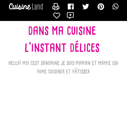
CONTACTER LES_RECETTES_DE_SANDRINE_BK
X
dans ma cuisine
l'instant délices
hello! moi cest sandrine je suis maman et mamie qui
aime cuisiner et pâtisser