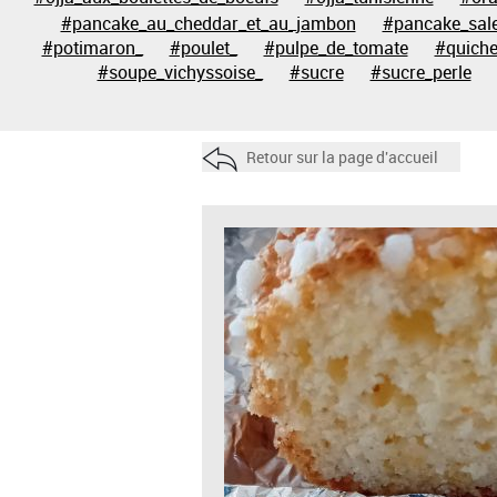
#pancake_au_cheddar_et_au_jambon
#pancake_sal
#potimaron_
#poulet_
#pulpe_de_tomate
#quich
#soupe_vichyssoise_
#sucre
#sucre_perle
Retour sur la page d'accueil