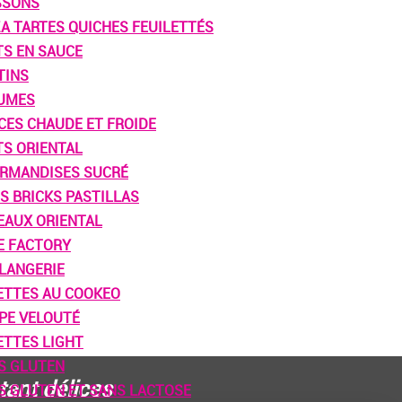
SSONS
ZA TARTES QUICHES FEUILETTÉS
TS EN SAUCE
TINS
UMES
CES CHAUDE ET FROIDE
TS ORIENTAL
RMANDISES SUCRÉ
S BRICKS PASTILLAS
EAUX ORIENTAL
E FACTORY
LANGERIE
ETTES AU COOKEO
PE VELOUTÉ
ETTES LIGHT
S GLUTEN
tant délices
S GLUTEN ET SANS LACTOSE