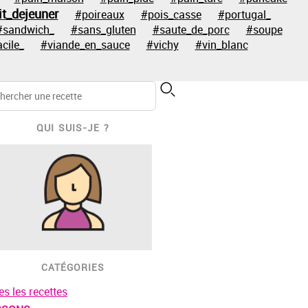
it_dejeuner
#poireaux
#pois_casse
#portugal_
#sandwich_
#sans_gluten
#saute_de_porc
#soupe
acile_
#viande_en_sauce
#vichy
#vin_blanc
QUI SUIS-JE ?
CATÉGORIES
es les recettes