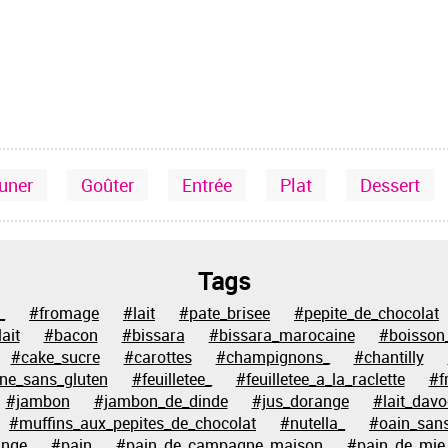
euner
Goûter
Entrée
Plat
Dessert
Tags
_
#fromage
#lait
#pate_brisee
#pepite_de_chocolat
ait
#bacon
#bissara
#bissara_marocaine
#boisson
#cake_sucre
#carottes
#champignons_
#chantilly
ine_sans_gluten
#feuilletee_
#feuilletee_a_la_raclette
#f
#jambon
#jambon_de_dinde
#jus_dorange
#lait_davo
#muffins_aux_pepites_de_chocolat
#nutella_
#oain_sans
ange
#pain
#pain_de_campagne_maison
#pain_de_mie