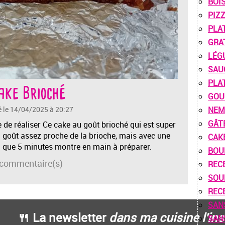
BOI
PIZ
PLA
GRA
LÉG
SAU
PLA
ake Brioché
GOU
é le 14/04/2025 à 20:27
NEM
GÂT
e de réaliser Ce cake au goût brioché qui est super
un goût assez proche de la brioche, mais avec une
CAK
nd que 5 minutes montre en main à préparer.
BOU
commentaire(s)
REC
SOU
REC
SAN
🍴 La newsletter
dans ma cuisine l'ins
SAN