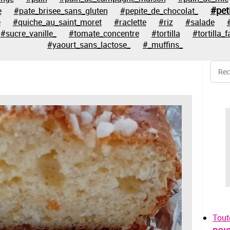
#pet
e
#pate_brisee_sans_gluten
#pepite_de_chocolat_
e
#quiche_au_saint_moret
#raclette
#riz
#salade
#sucre_vanille_
#tomate_concentre
#tortilla
#tortilla_f
#yaourt_sans_lactose_
#_muffins_
Tout