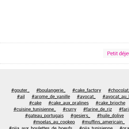
Petit déj
#gouter_
#boulangerie_
#cake_factory
#chocolat
#ail
#arome_de_vanille
#avocat_
#avocat_au_l
#cake
#cake_aux_pralines
#cake_brioche
#cuisine_tunisienne_
#curry
#farine_de_riz
#far
#gateau_portugais
#gesiers_
#huile_dolive
#moelas_au_cookeo
#muffins_americain_
#ojja_aux_boulettes_de_boeufs
#ojja_tunisienne
#or