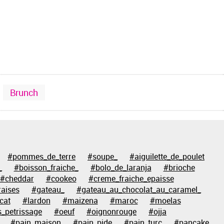
Brunch
#pommes_de_terre
#soupe_
#aiguilette_de_poulet
_
#boisson_fraiche_
#bolo_de_laranja
#brioche
#cheddar
#cookeo
#creme_fraiche_epaisse
raises
#gateau_
#gateau_au_chocolat_au_caramel_
cat
#lardon
#maizena
#maroc
#moelas
_petrissage
#oeuf
#oignonrouge
#ojja
#pain_maison
#pain_pide
#pain_turc
#pancake