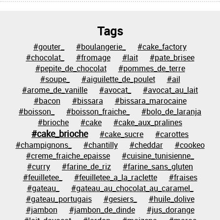
Tags
#gouter_
#boulangerie_
#cake_factory
#chocolat_
#fromage
#lait
#pate_brisee
#pepite_de_chocolat
#pommes_de_terre
#soupe_
#aiguilette_de_poulet
#ail
#arome_de_vanille
#avocat_
#avocat_au_lait
#bacon
#bissara
#bissara_marocaine
#boisson_
#boisson_fraiche_
#bolo_de_laranja
#brioche
#cake
#cake_aux_pralines
#cake_brioche
#cake_sucre
#carottes
#champignons_
#chantilly
#cheddar
#cookeo
#creme_fraiche_epaisse
#cuisine_tunisienne_
#curry
#farine_de_riz
#farine_sans_gluten
#feuilletee_
#feuilletee_a_la_raclette
#fraises
#gateau_
#gateau_au_chocolat_au_caramel_
#gateau_portugais
#gesiers_
#huile_dolive
#jambon
#jambon_de_dinde
#jus_dorange