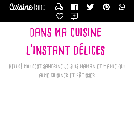
CONTACTER LES_RECETTES_DE_SANDRINE_BK
X
dans ma cuisine
l'instant délices
hello! moi cest sandrine je suis maman et mamie qui
aime cuisiner et pâtisser