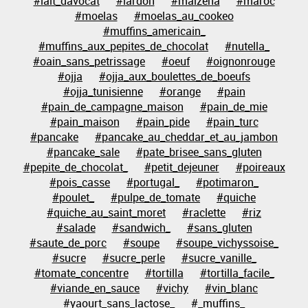
#lait_davocat
#lardon
#maizena
#maroc
#moelas
#moelas_au_cookeo
#muffins_americain_
#muffins_aux_pepites_de_chocolat
#nutella_
#oain_sans_petrissage
#oeuf
#oignonrouge
#ojja
#ojja_aux_boulettes_de_boeufs
#ojja_tunisienne
#orange
#pain
#pain_de_campagne_maison
#pain_de_mie
#pain_maison
#pain_pide
#pain_turc
#pancake
#pancake_au_cheddar_et_au_jambon
#pancake_sale
#pate_brisee_sans_gluten
#pepite_de_chocolat_
#petit_dejeuner
#poireaux
#pois_casse
#portugal_
#potimaron_
#poulet_
#pulpe_de_tomate
#quiche
#quiche_au_saint_moret
#raclette
#riz
#salade
#sandwich_
#sans_gluten
#saute_de_porc
#soupe
#soupe_vichyssoise_
#sucre
#sucre_perle
#sucre_vanille_
#tomate_concentre
#tortilla
#tortilla_facile_
#viande_en_sauce
#vichy
#vin_blanc
#yaourt_sans_lactose_
#_muffins_