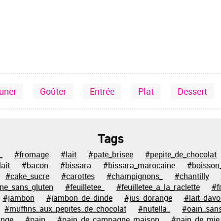
euner
Goûter
Entrée
Plat
Dessert
Tags
_
#fromage
#lait
#pate_brisee
#pepite_de_chocolat
ait
#bacon
#bissara
#bissara_marocaine
#boisson
#cake_sucre
#carottes
#champignons_
#chantilly
ine_sans_gluten
#feuilletee_
#feuilletee_a_la_raclette
#f
#jambon
#jambon_de_dinde
#jus_dorange
#lait_davo
#muffins_aux_pepites_de_chocolat
#nutella_
#oain_sans
ange
#pain
#pain_de_campagne_maison
#pain_de_mie