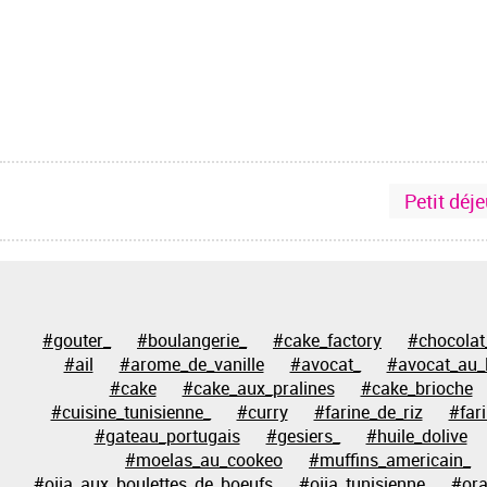
Petit déj
#gouter_
#boulangerie_
#cake_factory
#chocolat
#ail
#arome_de_vanille
#avocat_
#avocat_au_l
#cake
#cake_aux_pralines
#cake_brioche
#cuisine_tunisienne_
#curry
#farine_de_riz
#far
#gateau_portugais
#gesiers_
#huile_dolive
#moelas_au_cookeo
#muffins_americain_
#ojja_aux_boulettes_de_boeufs
#ojja_tunisienne
#or