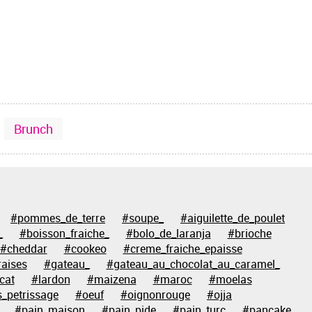
Brunch
#pommes_de_terre
#soupe_
#aiguilette_de_poulet
_
#boisson_fraiche_
#bolo_de_laranja
#brioche
#cheddar
#cookeo
#creme_fraiche_epaisse
raises
#gateau_
#gateau_au_chocolat_au_caramel_
cat
#lardon
#maizena
#maroc
#moelas
_petrissage
#oeuf
#oignonrouge
#ojja
#pain_maison
#pain_pide
#pain_turc
#pancake