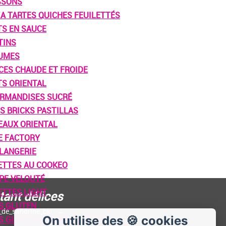
SSONS
ZA TARTES QUICHES FEUILETTÉS
TS EN SAUCE
TINS
UMES
CES CHAUDE ET FROIDE
TS ORIENTAL
RMANDISES SUCRÉ
S BRICKS PASTILLAS
EAUX ORIENTAL
E FACTORY
LANGERIE
ETTES AU COOKEO
PE VELOUTÉ
ETTES LIGHT
tant délices
S GLUTEN
s_de_sandrine_bk.
On utilise des 🍪 cookies
S GLUTEN ET SANS LACTOSE