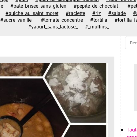
le
#pate_brisee_sans_gluten
#pepite_de_chocolat_
#pet
#quiche_au_saint_moret
#raclette
#riz
#salade
#
#sucre_vanille_
#tomate_concentre
#tortilla
#tortilla_f
#yaourt_sans_lactose_
#_muffins_
Tout