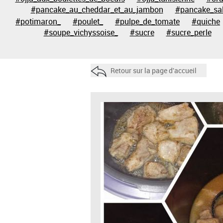
#pancake_au_cheddar_et_au_jambon
#pancake_sa
#potimaron_
#poulet_
#pulpe_de_tomate
#quiche
#soupe_vichyssoise_
#sucre
#sucre_perle
Retour sur la page d'accueil