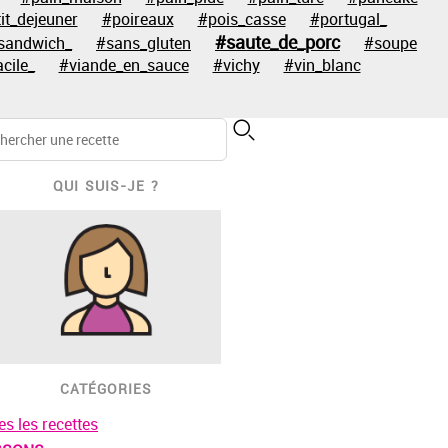
it_dejeuner
#poireaux
#pois_casse
#portugal_
#saute_de_porc
sandwich_
#sans_gluten
#soupe
acile_
#viande_en_sauce
#vichy
#vin_blanc
QUI SUIS-JE ?
CATÉGORIES
es les recettes