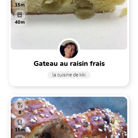
15m
40m
gateau au raisin frais
la cuisine de kiki
8
15m