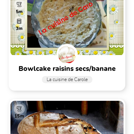
5m
3m
bowlcake raisins secs/banane
La cuisine de Carole
15m