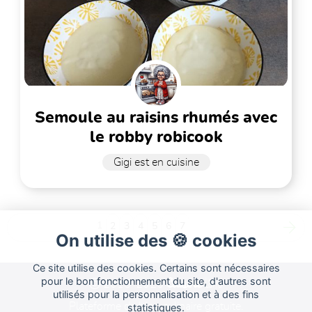
semoule au raisins rhumés avec
le robby robicook
Gigi est en cuisine
1
2
3
4
5
6
7
On utilise des 🍪 cookies
Ce site utilise des cookies. Certains sont nécessaires
Cuisine
pour le bon fonctionnement du site, d'autres sont
Land
2015-2026
utilisés pour la personnalisation et à des fins
Plateforme de blog culinaire gratuite.
statistiques.