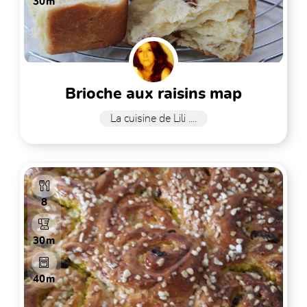
30m
brioche aux raisins map
La cuisine de Lili ....
8
30m
40m