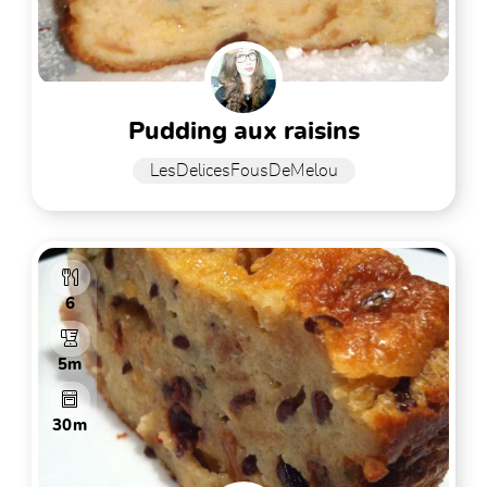
pudding aux raisins
LesDelicesFousDeMelou
6
5m
30m