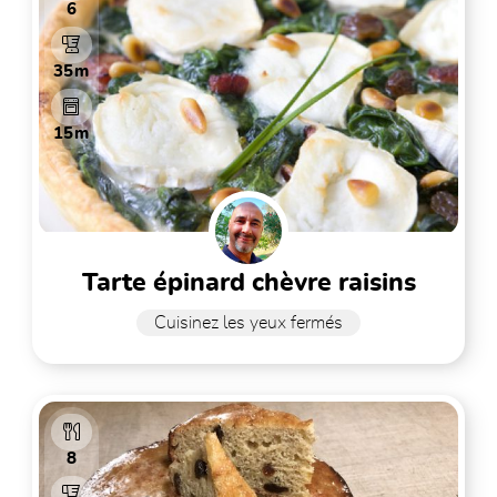
6
35m
15m
tarte épinard chèvre raisins
Cuisinez les yeux fermés
8