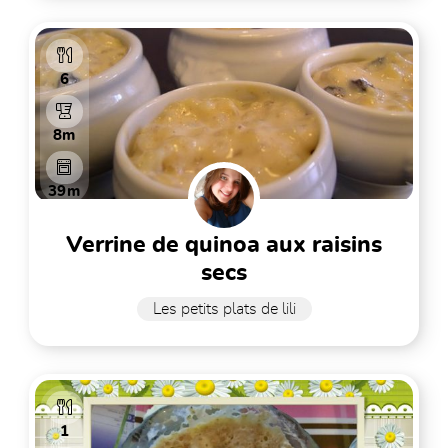
6
8m
39m
verrine de quinoa aux raisins
secs
Les petits plats de lili
1