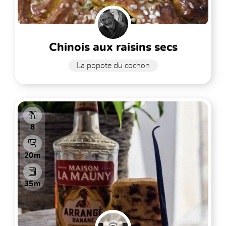
chinois aux raisins secs
La popote du cochon
8
20m
35m