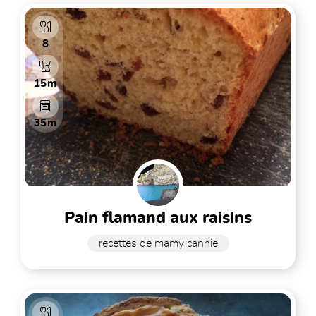
8
15m
35m
pain flamand aux raisins
recettes de mamy cannie