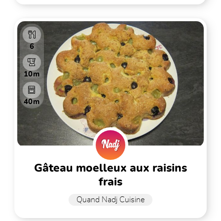
6
10m
40m
gâteau moelleux aux raisins
frais
Quand Nadj Cuisine