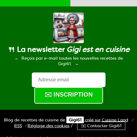
🍴 La newsletter
Gigi est en cuisine
Reçois par e-mail toutes les nouvelles recettes de
Gigi61.
Blog de recettes de cuisine de
Gigi61
créé sur
Cuisine
Land
⁄
RSS
⁄
Réglage des cookies
/
✉️ Contacter Gigi61