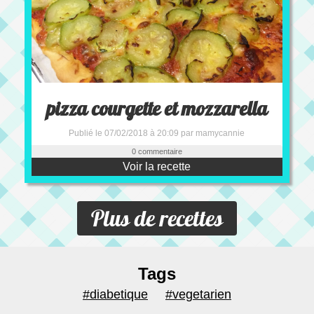
pizza courgette et mozzarella
Publié le 07/02/2018 à 20:09 par mamycannie
0 commentaire
Voir la recette
Plus de recettes
Tags
#diabetique
#vegetarien