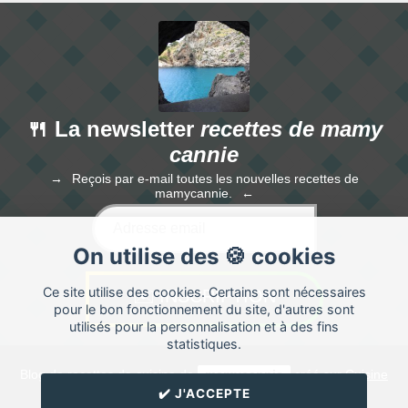
🍴 La newsletter
recettes de mamy
cannie
Reçois par e-mail toutes les nouvelles recettes de
mamycannie.
On utilise des 🍪 cookies
Ce site utilise des cookies. Certains sont nécessaires
pour le bon fonctionnement du site, d'autres sont
utilisés pour la personnalisation et à des fins
statistiques.
Blog de recettes de cuisine de
mamycannie
créé sur
Cuisine
Land
⁄
RSS
⁄
Réglage des cookies
/
✔️ J'ACCEPTE
✉️ Contacter mamycannie