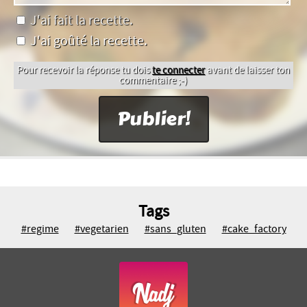
J'ai fait la recette.
J'ai goûté la recette.
Pour recevoir la réponse tu dois
te connecter
avant de laisser ton
commentaire ;-)
Tags
#regime
#vegetarien
#sans_gluten
#cake_factory