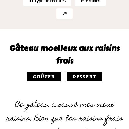
🍴 Type de recettes
📄 Articles
🔎
Gâteau moelleux aux raisins
frais
GOÛTER
DESSERT
Ce gâteau a sauvé mes vieux
raisins. Bien que les raisins frais