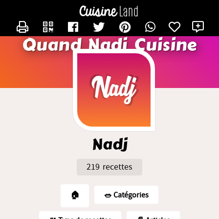
CONTACTER NADJ
X
Quand Nadj Cuisine
Nadj
219 recettes
🏠
🥗️ Catégories