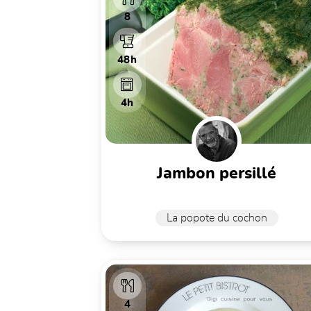
8
48h
4h
jambon persillé
La popote du cochon
4