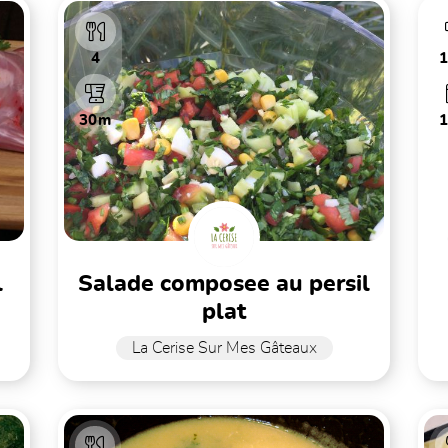
4
30m
l
salade composee au persil
plat
La Cerise Sur Mes Gâteaux