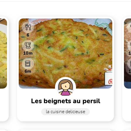
6
10m
6m
les beignets au persil
la cuisine delicieuse