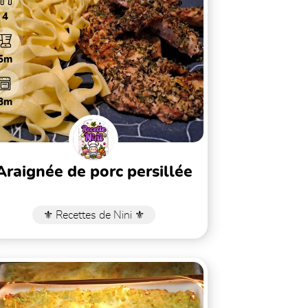
4
5m
8m
araignée de porc persillée
⚜️ Recettes de Nini ⚜️