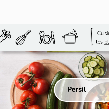
Cuisi
les
bl