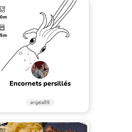
10m
15m
encornets persillés
angela89