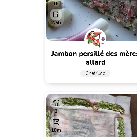
1h
2.5h
jambon persillé des mères
allard
ChefAldo
3
10m