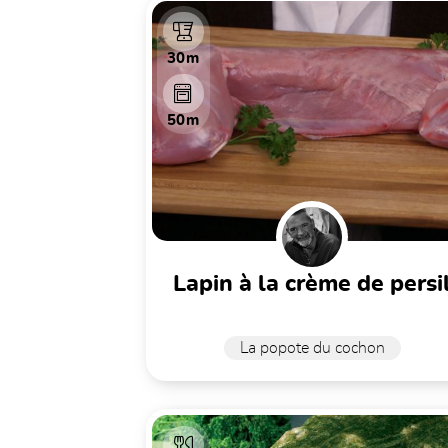
30m
50m
lapin à la crème de persi
La popote du cochon