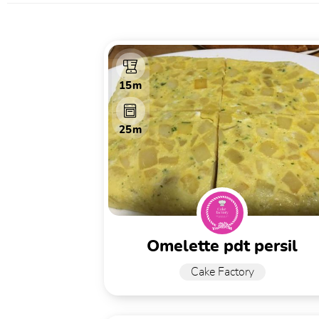
15m
25m
omelette pdt persil
Cake Factory