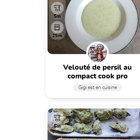
5m
25m
velouté de persil au
compact cook pro
Gigi est en cuisine
5m