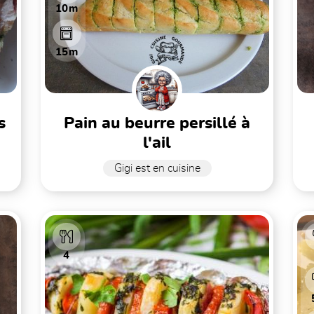
10m
15m
pain au beurre persillé à
l'ail
Gigi est en cuisine
4