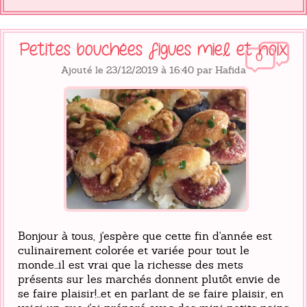
Petites bouchées figues miel et noix
0
Ajouté le 23/12/2019 à 16:40 par Hafida
Bonjour à tous, j'espère que cette fin d'année est
culinairement colorée et variée pour tout le
monde...il est vrai que la richesse des mets
présents sur les marchés donnent plutôt envie de
se faire plaisir!...et en parlant de se faire plaisir, en