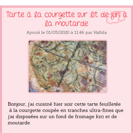
Tarte à la courgette sur lit de kiri à
0
la moutarde
Ajouté le 01/05/2020 à 11:46 par Hafida
Bonjour, j’ai cuisiné hier soir cette tarte feuilletée
à la courgette coupée en tranches ultra-fines que
j’ai disposées sur un fond de fromage kiri et de
moutarde