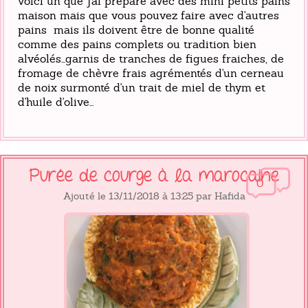
voici un que j'ai préparé avec des mini petits pains
maison mais que vous pouvez faire avec d'autres
pains mais ils doivent être de bonne qualité
comme des pains complets ou tradition bien
alvéolés...garnis de tranches de figues fraiches, de
fromage de chèvre frais agrémentés d'un cerneau
de noix surmonté d'un trait de miel de thym et
d'huile d'olive...
Purée de courge à la marocaine
0
Ajouté le 13/11/2018 à 13:25 par Hafida