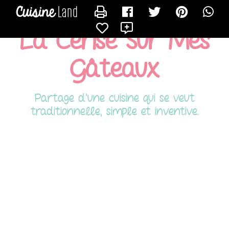
CONTACTER HAFIDA
X
La Cerise Sur Mes
Gâteaux
Partage d'une cuisine qui se veut
traditionnelle, simple et inventive.