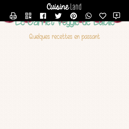
CONTACTER LUCILE
X
Le Carnet Veggie de Lucile
Quelques recettes en passant