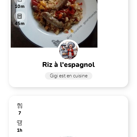
10m
45m
riz à l'espagnol
Gigi est en cuisine
7
1h