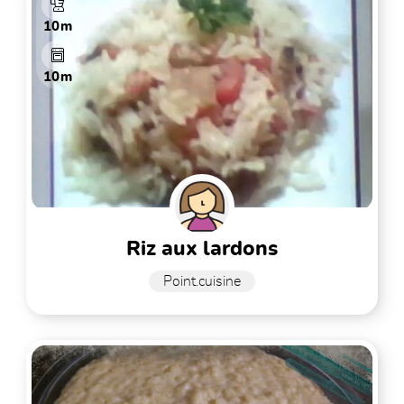
10m
10m
riz aux lardons
Point.cuisine