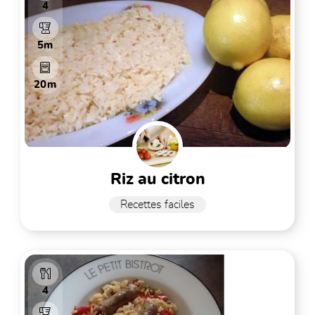
4
5m
20m
riz au citron
Recettes faciles
4