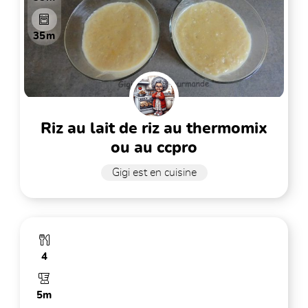
35m
riz au lait de riz au thermomix
ou au ccpro
Gigi est en cuisine
4
5m