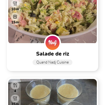
10m
15m
salade de riz
Quand Nadj Cuisine
4
35m