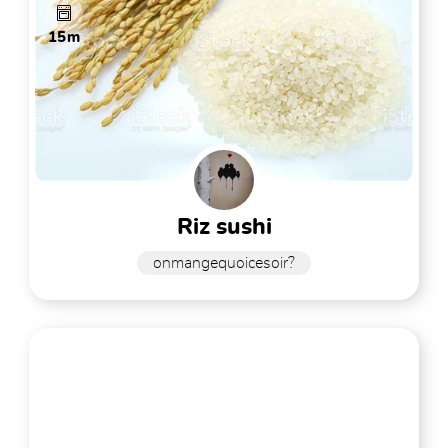
15m
riz sushi
onmangequoicesoir?