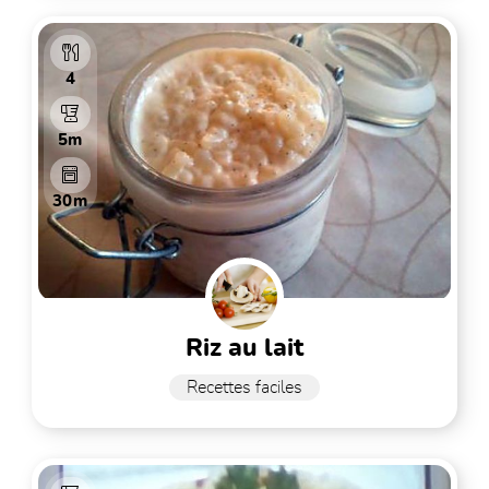
4
5m
30m
riz au lait
Recettes faciles