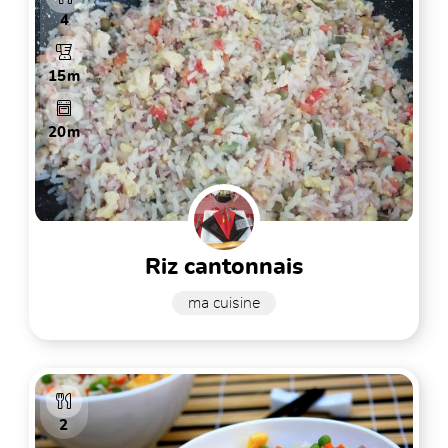
4
15m
20m
riz cantonnais
ma cuisine
2