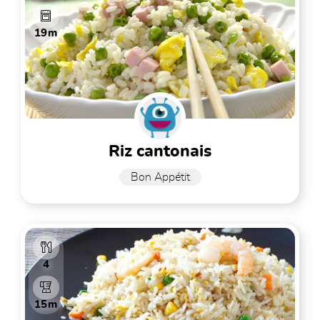
19m
riz cantonais
Bon Appétit
4
15m