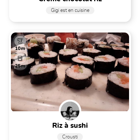
Gigi est en cuisine
10m
25m
riz à sushi
Crousti