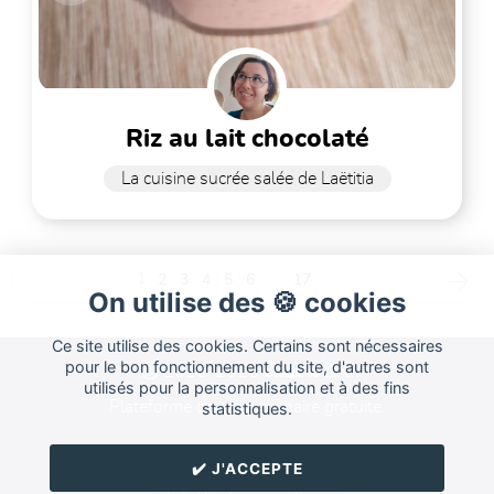
riz au lait chocolaté
La cuisine sucrée salée de Laëtitia
1
2
3
4
5
6
...
17
On utilise des 🍪 cookies
Ce site utilise des cookies. Certains sont nécessaires
Cuisine
pour le bon fonctionnement du site, d'autres sont
Land
2015-2026
utilisés pour la personnalisation et à des fins
Plateforme de blog culinaire gratuite.
statistiques.
Forum
FAQ
CGU
✔️ J'ACCEPTE