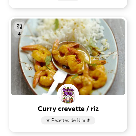
4
curry crevette / riz
⚜️ Recettes de Nini ⚜️