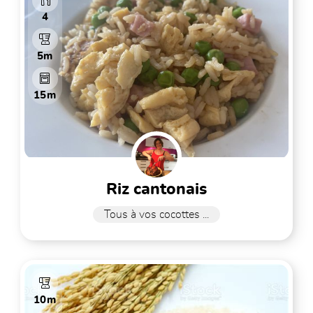
4
5m
15m
riz cantonais
Tous à vos cocottes ...
10m