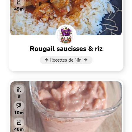
45m
rougail saucisses & riz
⚜️ Recettes de Nini ⚜️
9
10m
40m