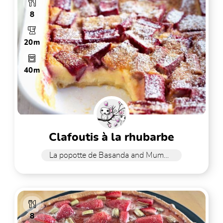
8
20m
40m
clafoutis à la rhubarbe
La popotte de Basanda and Mummy
8