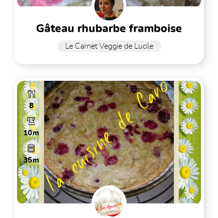
gâteau rhubarbe framboise
Le Carnet Veggie de Lucile
8
10m
35m