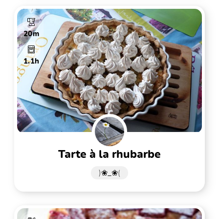
20m
1.1h
tarte à la rhubarbe
)❀_❀(