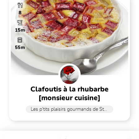
8
15m
55m
clafoutis à la rhubarbe
[monsieur cuisine]
Les p'tits plaisirs gourmands de Stefy
1
2