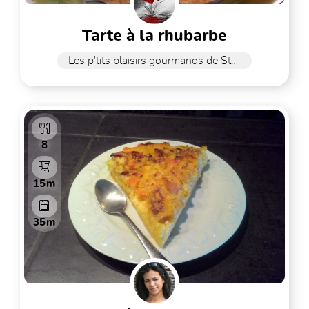
tarte à la rhubarbe
Les p'tits plaisirs gourmands de Stefy
8
15m
35m