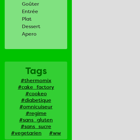
Goûter
Entrée
Plat
Dessert
Apero
Tags
#thermomix
#cake_factory
#cookeo
#diabetique
#omnicuiseur
#regime
#sans_gluten
#sans_sucre
#vegetarien
#ww