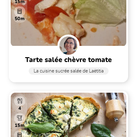
15m
50m
tarte salée chèvre tomate
La cuisine sucrée salée de Laëtitia
4
15m