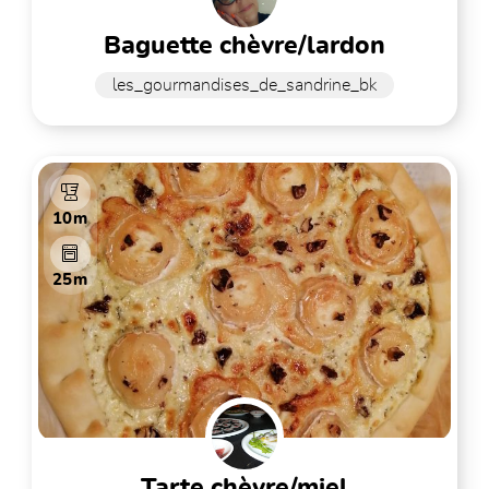
baguette chèvre/lardon
les_gourmandises_de_sandrine_bk
10m
25m
tarte chèvre/miel