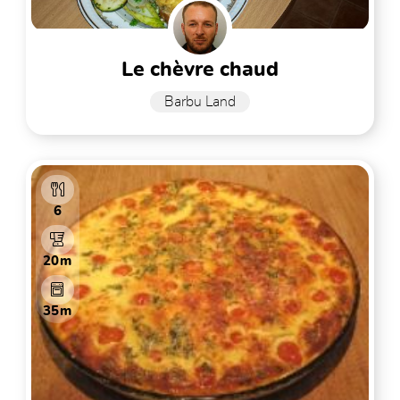
le chèvre chaud
Barbu Land
6
20m
35m