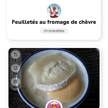
feuilletés au fromage de chèvre
chrisrecettes
1
2m
4m