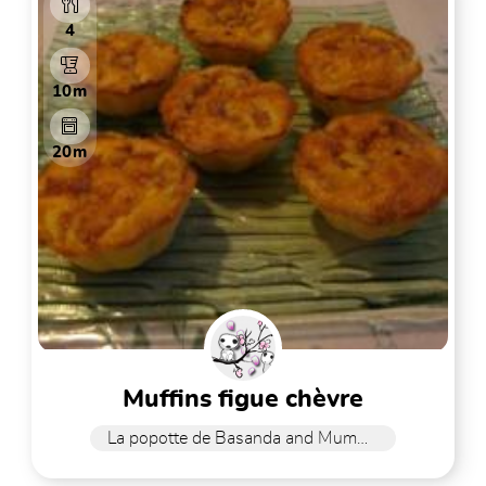
4
10m
20m
muffins figue chèvre
La popotte de Basanda and Mummy