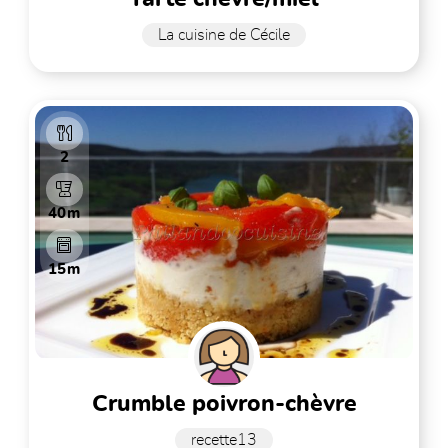
La cuisine de Cécile
2
40m
15m
crumble poivron-chèvre
recette13