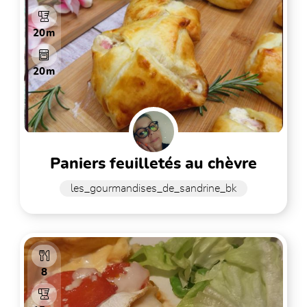
20m
20m
paniers feuilletés au chèvre
les_gourmandises_de_sandrine_bk
8