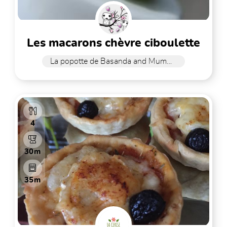
les macarons chèvre ciboulette
La popotte de Basanda and Mummy
4
30m
35m