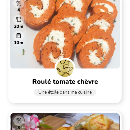
4
20m
10m
roulé tomate chèvre
Une étoile dans ma cuisine
3