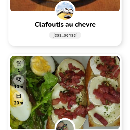
clafoutis au chevre
jess_sensei
1
10m
20m