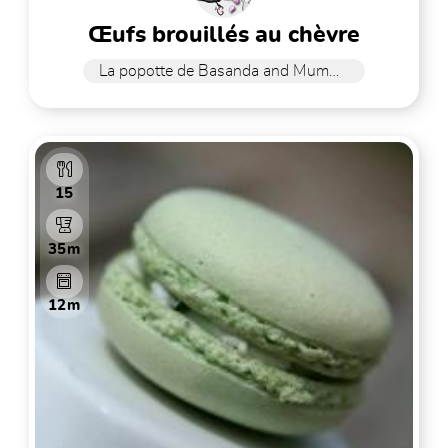
œufs brouillés au chèvre
La popotte de Basanda and Mummy
15
35m
12m