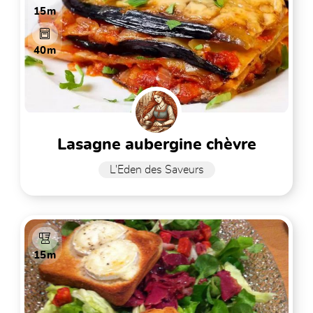
15m
40m
lasagne aubergine chèvre
L'Eden des Saveurs
15m