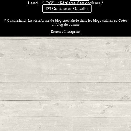
Land
⁄
RSS
⁄
Réglage des cookies
/
✉️ Contacter Gazelle
© Cuisine.land : La plateforme de blog spécialisée dans les blogs culinaires.
Créer
un blog de cuisine
Ecriture Instagram