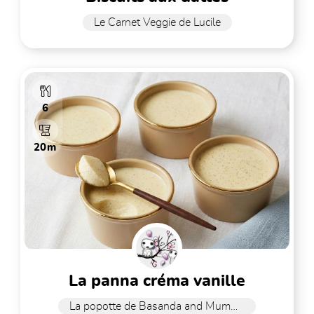
Le Carnet Veggie de Lucile
6
20m
la panna créma vanille
La popotte de Basanda and Mummy