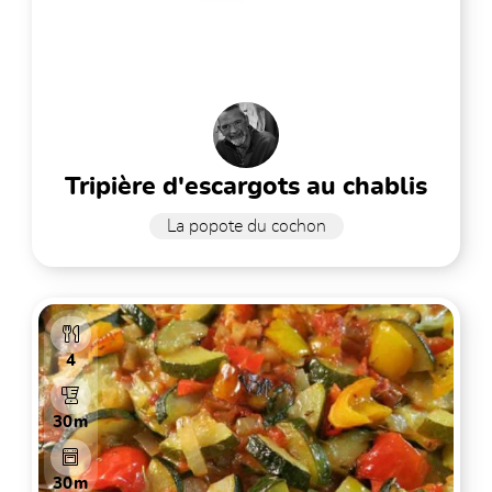
tripière d'escargots au chablis
La popote du cochon
4
30m
30m