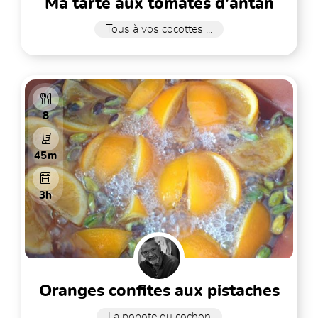
ma tarte aux tomates d'antan
Tous à vos cocottes ...
8
45m
3h
oranges confites aux pistaches
La popote du cochon