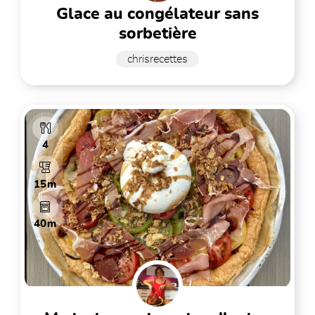
glace au congélateur sans
sorbetière
chrisrecettes
4
15m
40m