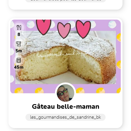
8
5m
45m
gâteau belle-maman
les_gourmandises_de_sandrine_bk