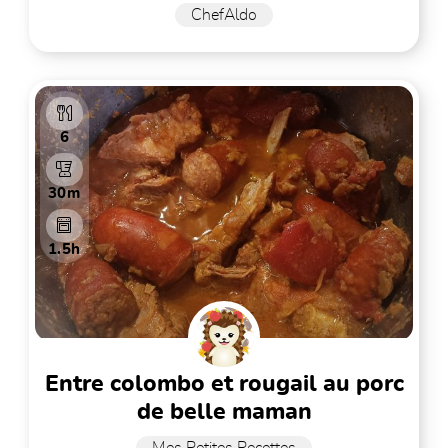
ChefAldo
6
30m
1.5h
entre colombo et rougail au porc
de belle maman
Mes Petites Recettes