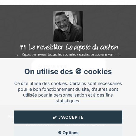
🍴 La newsletter
La popote du cochon
Reçois par e-mail toutes les nouvelles recettes de susminervam.
On utilise des 🍪 cookies
Ce site utilise des cookies. Certains sont nécessaires
pour le bon fonctionnement du site, d'autres sont
utilisés pour la personnalisation et à des fins
statistiques.
Blog de recettes de cuisine de
susminervam
créé sur
Cuisine
Land
⁄
RSS
⁄
✔️ J'ACCEPTE
Réglage des cookies
/
✉️ Contacter susminervam
⚙️ Options