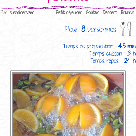
Par
susminervam
Petit déjeuner
Goûter
Dessert
Brunch
Pour
8
personnes
Temps de préparation :
45 min
Temps cuisson :
3 h
Temps repos :
24 h