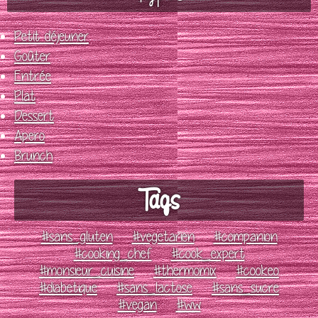
Petit déjeuner
Goûter
Entrée
Plat
Dessert
Apero
Brunch
Tags
#sans_gluten
#vegetarien
#companion
#cooking_chef
#cook_expert
#monsieur_cuisine
#thermomix
#cookeo
#diabetique
#sans_lactose
#sans_sucre
#vegan
#ww