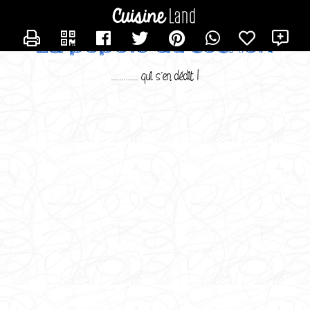
CONTACTER SUSMINERVAM
X
La popote du cochon
............. qui s'en dédit !