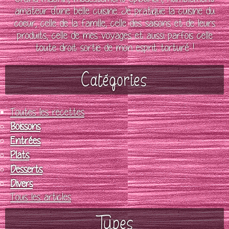
amateur d'une belle cuisine. Je pratique la cuisine du
coeur, celle de la famille, celle des saisons et de leurs
produits, celle de mes voyages et aussi parfois celle
toute droit sortie de mon esprit torturé !
Catégories
Toutes les recettes
Boissons
Entrées
Plats
Desserts
Divers
Tous les articles
Types