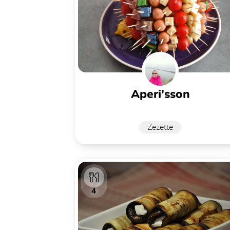
aperi'sson
Zezette
4