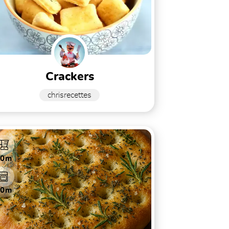
crackers
chrisrecettes
30m
20m