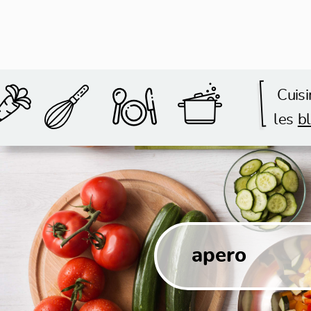
Cuisi
les
bl