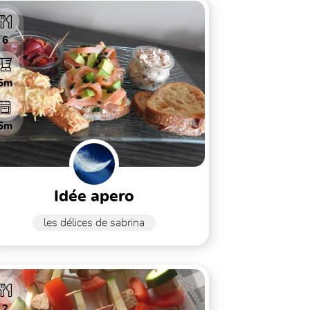
6
5m
5m
idée apero
les délices de sabrina
2