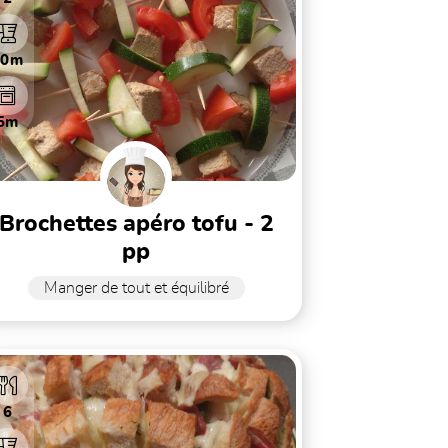
10m
5m
ochettes apéro tofu - 2
pp
Manger de tout et équilibré
6