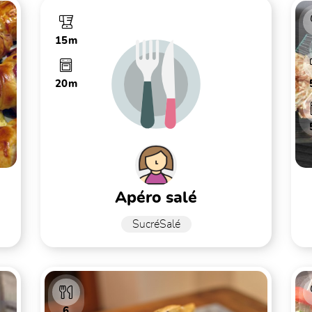
15m
20m
apéro salé
SucréSalé
6