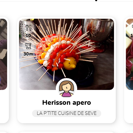
10
30m
herisson apero
LA P'TITE CUISINE DE SEVE