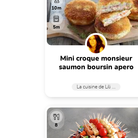
10m
5m
mini croque monsieur
saumon boursin apero
La cuisine de Lili ....
8