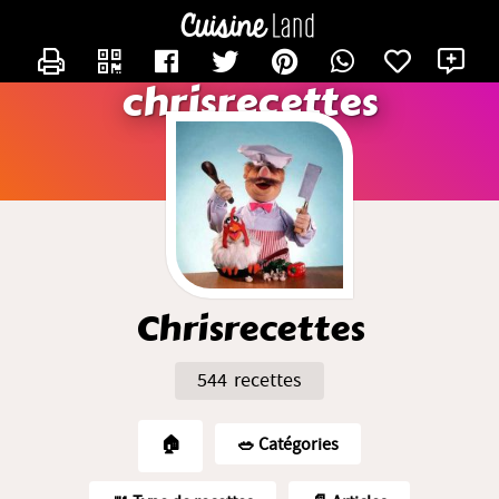
CONTACTER CHRISRECETTES
X
chrisrecettes
Chrisrecettes
544 recettes
🏠
🥗️ Catégories