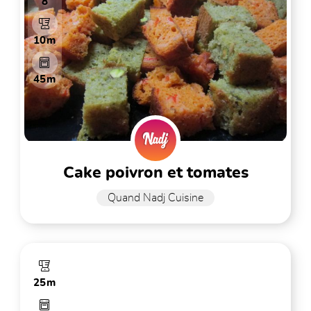
8
10m
45m
cake poivron et tomates
Quand Nadj Cuisine
25m