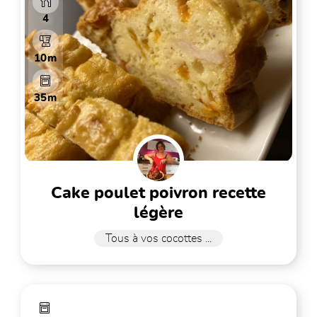
4
10m
35m
cake poulet poivron recette
légère
Tous à vos cocottes ...