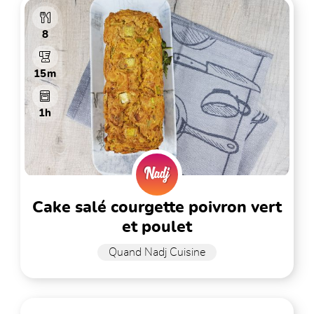
8
15m
1h
cake salé courgette poivron vert
et poulet
Quand Nadj Cuisine