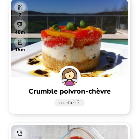
2
40m
15m
crumble poivron-chèvre
recette13