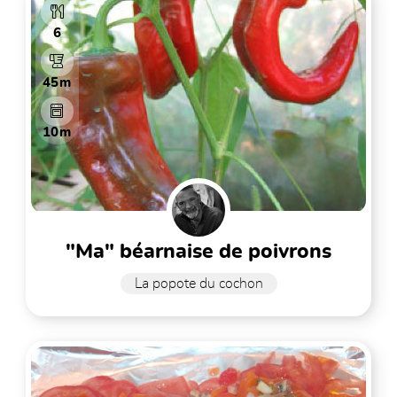
6
45m
10m
"ma" béarnaise de poivrons
La popote du cochon