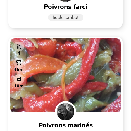
poivrons farci
fidele lambot
4
45m
10m
poivrons marinés