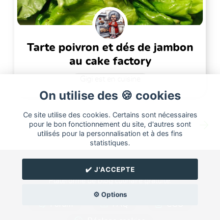
tarte poivron et dés de jambon
au cake factory
Gigi est en cuisine
On utilise des 🍪 cookies
Ce site utilise des cookies. Certains sont nécessaires
pour le bon fonctionnement du site, d'autres sont
1
2
3
4
5
6
...
15
utilisés pour la personnalisation et à des fins
statistiques.
Cuisine
Land
2015-2026
✔️ J'ACCEPTE
Plateforme de blog culinaire gratuite.
⚙️ Options
Forum
FAQ
CGU