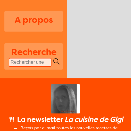
A propos
Recherche
🍴 La newsletter
La cuisine de Gigi
Reçois par e-mail toutes les nouvelles recettes de