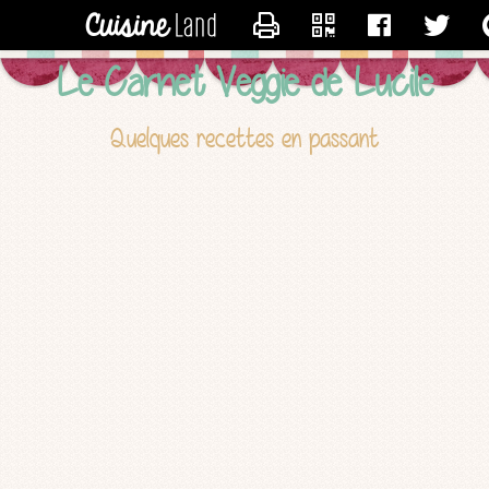
CONTACTER LUCILE
Le Carnet Veggie de Lucile
Quelques recettes en passant