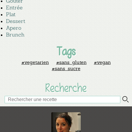
Goûter
Entrée
Plat
Dessert
Apero
Brunch
Tags
#vegetarien
#sans_gluten
#vegan
#sans_sucre
Recherche