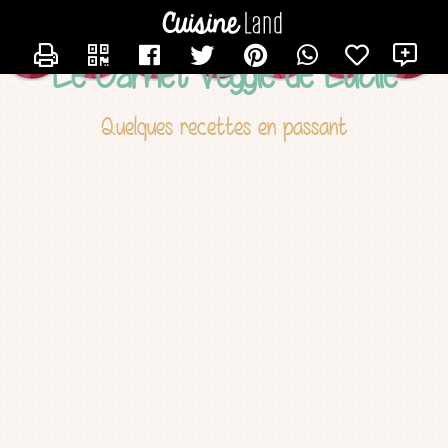
CONTACTER LUCILE
X
Le Carnet Veggie de Lucile
Quelques recettes en passant