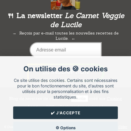
🍴 La newsletter
Le Carnet Veggie
de Lucile
Reçois par e-mail toutes les nouvelles recettes de
Lucile.
On utilise des 🍪 cookies
Ce site utilise des cookies. Certains sont nécessaires
pour le bon fonctionnement du site, d'autres sont
utilisés pour la personnalisation et à des fins
statistiques.
Blog de recettes de cuisine de
Lucile
créé sur
Cuisine
Land
⁄
RSS
⁄
Réglage des cookies
/
✔️ J'ACCEPTE
✉️ Contacter Lucile
© Cuisine.land : La plateforme de blog spécialisée dans les blogs culinaires.
Créer
⚙️ Options