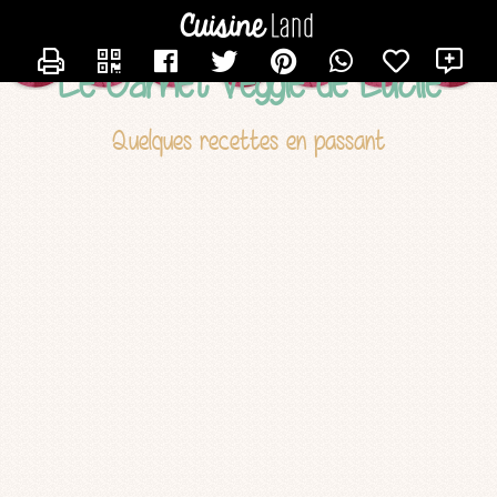
CONTACTER LUCILE
X
Le Carnet Veggie de Lucile
Quelques recettes en passant