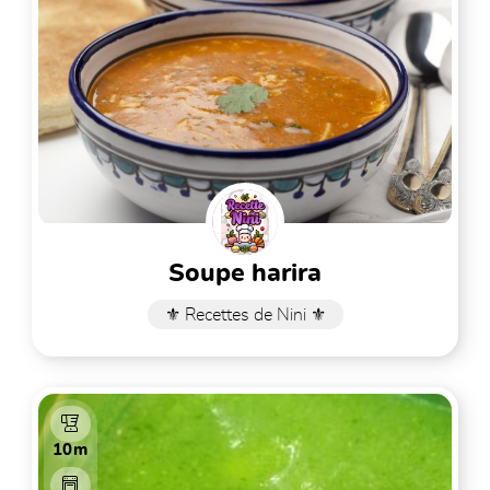
soupe harira
⚜️ Recettes de Nini ⚜️
10m