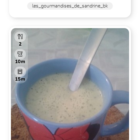
les_gourmandises_de_sandrine_bk
2
10m
15m