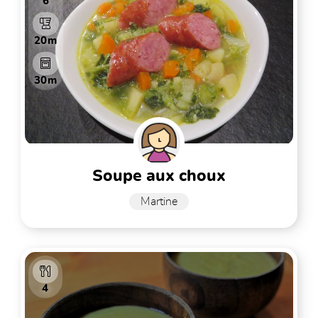
6
20m
30m
soupe aux choux
Martine
4