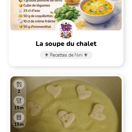
la soupe du chalet
⚜️ Recettes de Nini ⚜️
2
15m
15m