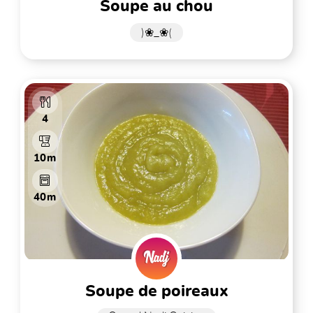
soupe au chou
)❀_❀(
4
10m
40m
soupe de poireaux