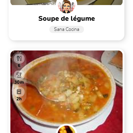
soupe de légume
Sana Cocina
6
30m
2h