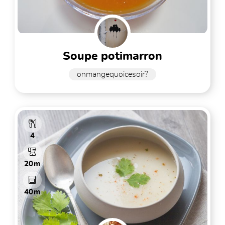
soupe potimarron
onmangequoicesoir?
4
20m
40m