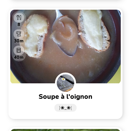
8
30m
40m
soupe à l'oignon
)❀_❀(