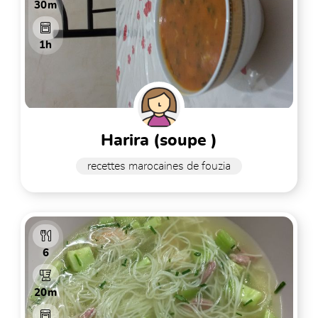
30m
1h
harira (soupe )
recettes marocaines de fouzia
6
20m