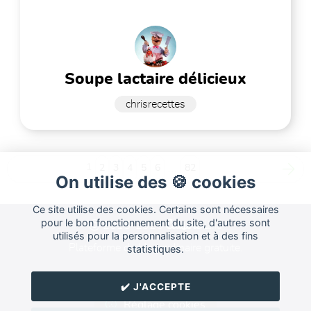
soupe lactaire délicieux
chrisrecettes
1
2
3
4
5
6
...
82
On utilise des 🍪 cookies
Ce site utilise des cookies. Certains sont nécessaires
Cuisine
pour le bon fonctionnement du site, d'autres sont
Land
2015-2026
utilisés pour la personnalisation et à des fins
Plateforme de blog culinaire gratuite.
statistiques.
Forum
FAQ
CGU
✔️ J'ACCEPTE
Réglage cookies