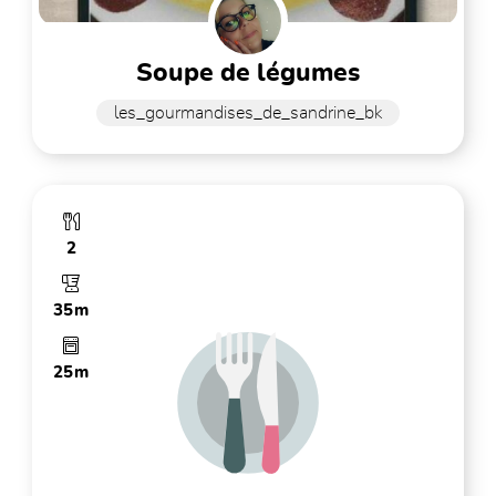
soupe de légumes
les_gourmandises_de_sandrine_bk
2
35m
25m