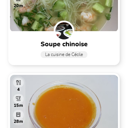
20m
soupe chinoise
La cuisine de Cécile
4
15m
28m