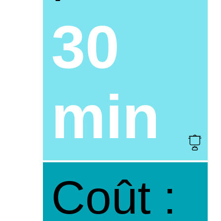
30
min
Coût :