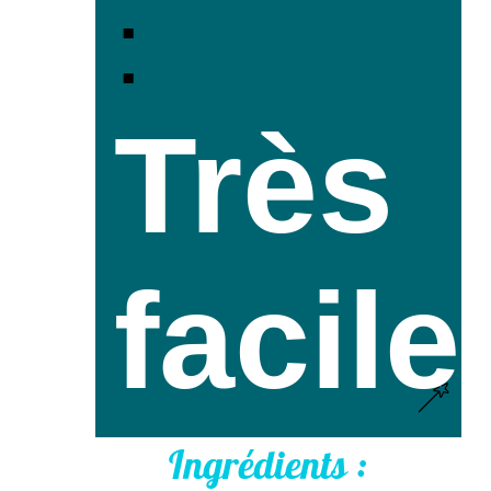
:
Très
facile
Ingrédients :