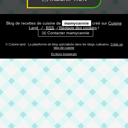
Blog de recettes de cuisine de
mamycannie
créé sur
Cuisine
Land
⁄
RSS
⁄
Réglage des cookies
/
✉️ Contacter mamycannie
© Cuisine.land : La plateforme de blog spécialisée dans les blogs culinaires.
Créer un
blog de cuisine
Ecriture Instagram