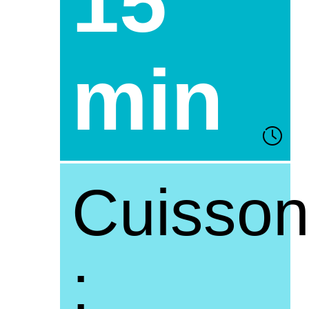
15
min
Cuisso
: