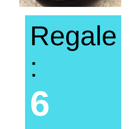
Regale
:
6