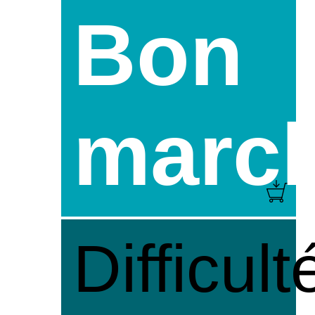
Bon
marc
Difficult