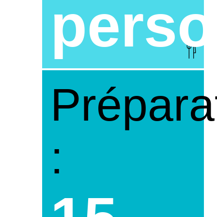
pers
Prépara
: