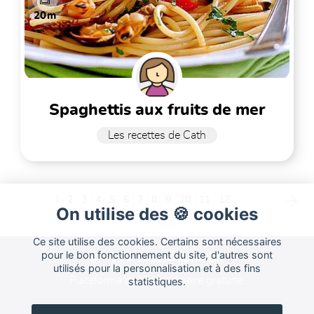
20m
spaghettis aux fruits de mer
Les recettes de Cath
1
2
3
4
5
6
7
8
9
10
11
12
On utilise des 🍪 cookies
Ce site utilise des cookies. Certains sont nécessaires
Cuisine
pour le bon fonctionnement du site, d'autres sont
Land
2015-2026
utilisés pour la personnalisation et à des fins
Plateforme de blog culinaire gratuite.
statistiques.