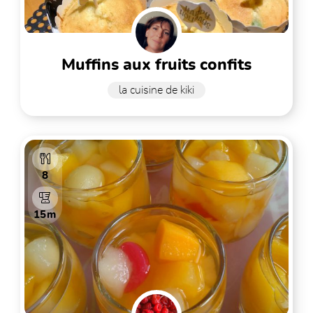
muffins aux fruits confits
la cuisine de kiki
8
15m