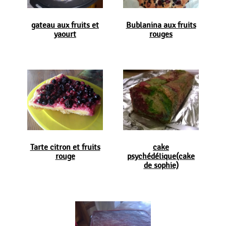
gateau aux fruits et
Bublanina aux fruits
yaourt
rouges
Tarte citron et fruits
cake
rouge
psychédélique(cake
de sophie)