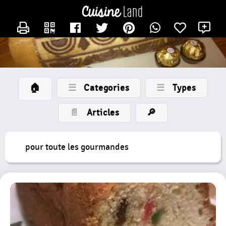
×
×
CATÉGORIES
CONTACTER LAMERECOTCOT
X
des
recettes
Toutes
Les
Recettes
🏠
☰
Categories
☰
Types
Gateaux
Petits
📄
Articles
🔎
Gateaux
Bûche
pour toute les gourmandes
Entremet
Tarte
Nouvelle
Catégorie
Tartelette