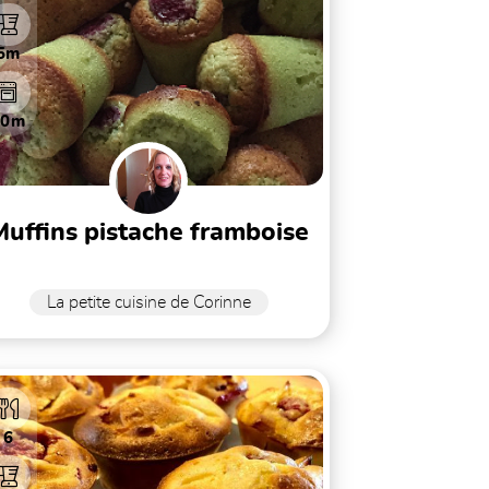
5m
20m
muffins pistache framboise
La petite cuisine de Corinne
6