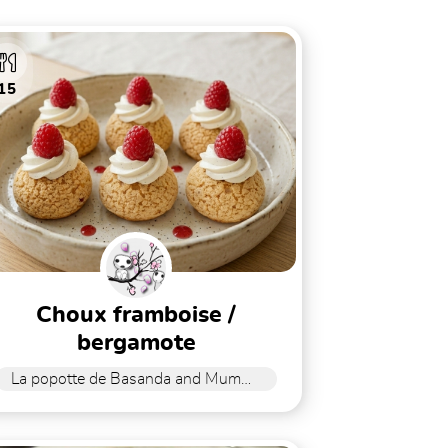
15
choux framboise /
bergamote
La popotte de Basanda and Mummy