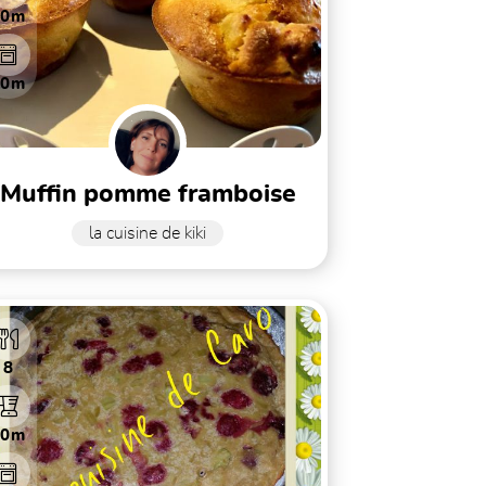
20m
20m
muffin pomme framboise
la cuisine de kiki
8
10m