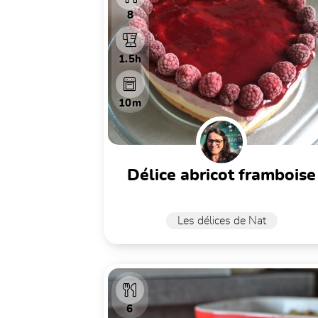
8
1.5h
10m
délice abricot framboise
Les délices de Nat
6