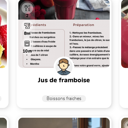
2
8m
10m
jus de framboise
Boissons fraiches