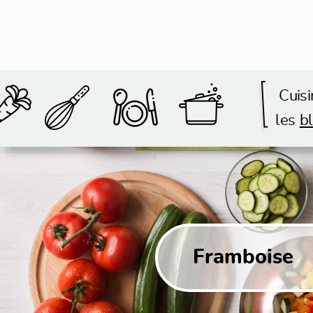
Cuisi
les
bl