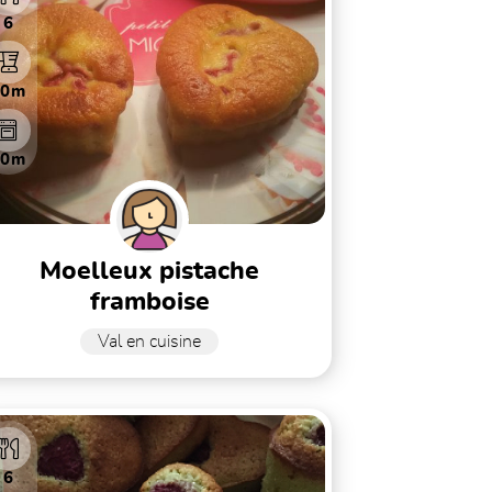
6
10m
20m
moelleux pistache
framboise
Val en cuisine
6