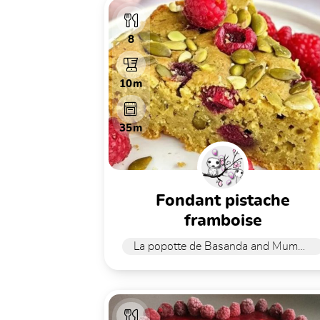
8
10m
35m
fondant pistache
framboise
La popotte de Basanda and Mummy