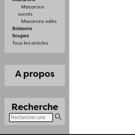
Macarons
sucrés
Macarons salés
Boissons
Soupes
Tous les articles
A propos
Recherche