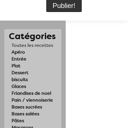
Catégories
Toutes les recettes
Apéro
Entrée
Plat
Dessert
biscuits
Glaces
Friandises de noel
Pain / viennoiserie
Bases sucrées
Bases salées
Pâtes
Macarons