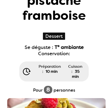
pistache
framboise
Dessert
Se déguste :
T° ambiante
Conservation:
Préparation
Cuisson
:
10 min
:
35
min
8
Pour
personnes