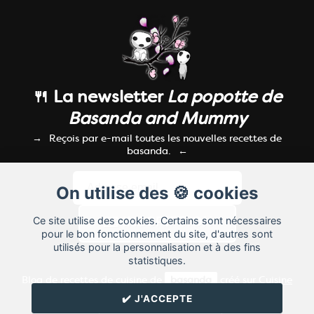
🍴 La newsletter
La popotte de
Basanda and Mummy
Reçois par e-mail toutes les nouvelles recettes de
basanda.
On utilise des 🍪 cookies
Ce site utilise des cookies. Certains sont nécessaires
pour le bon fonctionnement du site, d'autres sont
utilisés pour la personnalisation et à des fins
statistiques.
Blog de recettes de cuisine de
basanda
créé sur
Cuisine
Land
⁄
RSS
⁄
Réglage des cookies
/
✔️ J'ACCEPTE
✉️ Contacter basanda